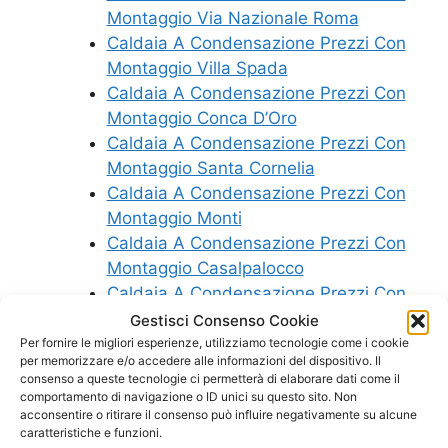
Montaggio Via Nazionale Roma
Caldaia A Condensazione Prezzi Con
Montaggio Villa Spada
Caldaia A Condensazione Prezzi Con
Montaggio Conca D’Oro
Caldaia A Condensazione Prezzi Con
Montaggio Santa Cornelia
Caldaia A Condensazione Prezzi Con
Montaggio Monti
Caldaia A Condensazione Prezzi Con
Montaggio Casalpalocco
Caldaia A Condensazione Prezzi Con
Montaggio Monte Cucco
Gestisci Consenso Cookie
Caldaia A Condensazione Prezzi Con
Per fornire le migliori esperienze, utilizziamo tecnologie come i cookie
per memorizzare e/o accedere alle informazioni del dispositivo. Il
Montaggio Portuense Spallette
consenso a queste tecnologie ci permetterà di elaborare dati come il
Caldaia A Condensazione Prezzi Con
comportamento di navigazione o ID unici su questo sito. Non
acconsentire o ritirare il consenso può influire negativamente su alcune
Montaggio Tre Pini
caratteristiche e funzioni.
Caldaia A Condensazione Prezzi Con