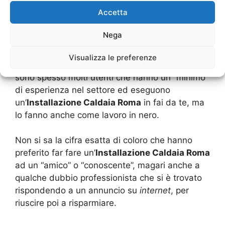
da solo e fai un disastro?
Accetta
Sicuramente i tecnici hanno tutte le
Nega
certificazioni e anche dei patentini per eseguire
il lavoro da installatori delle caldaie e di altri
Visualizza le preferenze
sistemi o impianti di riscaldamento. tuttavia ci
sono spesso molti utenti che hanno un “minimo”
di esperienza nel settore ed eseguono
un’
Installazione Caldaia Roma
in fai da te, ma
lo fanno anche come lavoro in nero.
Non si sa la cifra esatta di coloro che hanno
preferito far fare un’
Installazione Caldaia Roma
ad un “amico” o “conoscente”, magari anche a
qualche dubbio professionista che si è trovato
rispondendo a un annuncio su
internet
, per
riuscire poi a risparmiare.