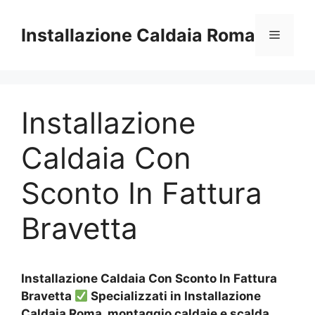
Vai
al
Installazione Caldaia Roma
Menu
contenuto
Installazione
Caldaia Con
Sconto In Fattura
Bravetta
Installazione Caldaia Con Sconto In Fattura
Bravetta
Specializzati in Installazione
Caldaia Roma, montaggio caldaie e scalda