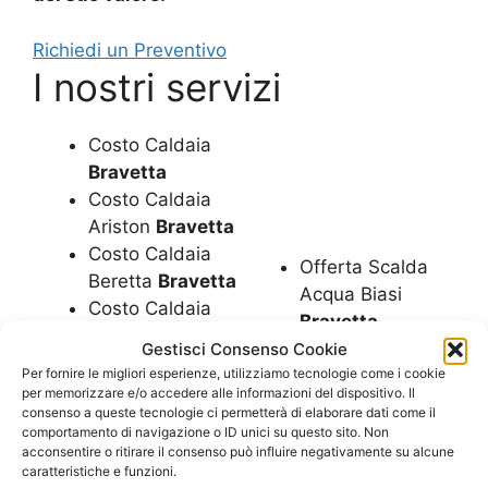
Richiedi un Preventivo
I nostri servizi
Costo Caldaia
Bravetta
Costo Caldaia
Ariston
Bravetta
Costo Caldaia
Offerta Scalda
Beretta
Bravetta
Acqua Biasi
Costo Caldaia
Bravetta
Biasi
Bravetta
Offerta Scalda
Gestisci Consenso Cookie
Costo Caldaia
Per fornire le migliori esperienze, utilizziamo tecnologie come i cookie
Acqua Rinnai
Ferroli
Bravetta
per memorizzare e/o accedere alle informazioni del dispositivo. Il
Bravetta
consenso a queste tecnologie ci permetterà di elaborare dati come il
Costo Caldaia
Offerte Caldaie
comportamento di navigazione o ID unici su questo sito. Non
Immergas
acconsentire o ritirare il consenso può influire negativamente su alcune
Bravetta
Bravetta
caratteristiche e funzioni.
Offerte Caldaie