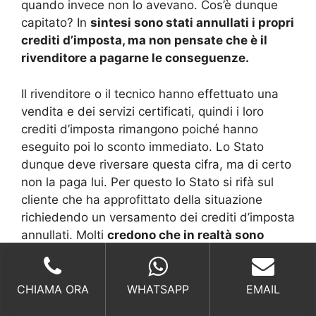
quando invece non lo avevano. Cos’è dunque
capitato? In
sintesi sono stati annullati i propri
crediti d’imposta, ma non pensate che è il
rivenditore a pagarne le conseguenze.
Il rivenditore o il tecnico hanno effettuato una
vendita e dei servizi certificati, quindi i loro
crediti d’imposta rimangono poiché hanno
eseguito poi lo sconto immediato. Lo Stato
dunque deve riversare questa cifra, ma di certo
non la paga lui. Per questo lo Stato si rifà sul
cliente che ha approfittato della situazione
richiedendo un versamento dei crediti d’imposta
annullati. Molti
credono che in realtà sono
aumentate le tasse, ma se andate a vedere
nel dettaglio
c’è stato solo il recupero del
denaro dovuto al rivenditore che ricade sulle
CHIAMA ORA
WHATSAPP
EMAIL
vostre spalle.