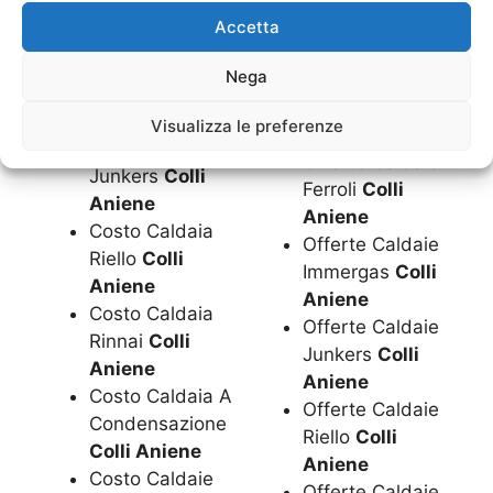
Ferroli
Colli
Beretta
Colli
Accetta
Aniene
Aniene
Costo Caldaia
Nega
Offerte Caldaie
Immergas
Colli
Biasi
Colli
Aniene
Visualizza le preferenze
Aniene
Costo Caldaia
Offerte Caldaie
Junkers
Colli
Ferroli
Colli
Aniene
Aniene
Costo Caldaia
Offerte Caldaie
Riello
Colli
Immergas
Colli
Aniene
Aniene
Costo Caldaia
Offerte Caldaie
Rinnai
Colli
Junkers
Colli
Aniene
Aniene
Costo Caldaia A
Offerte Caldaie
Condensazione
Riello
Colli
Colli Aniene
Aniene
Costo Caldaie
Offerte Caldaie