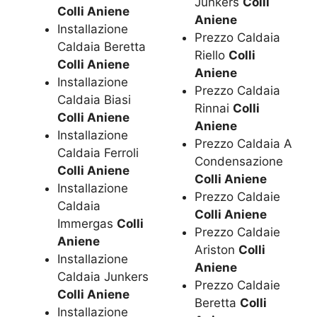
Junkers
Colli
Colli Aniene
Aniene
Installazione
Prezzo Caldaia
Caldaia Beretta
Riello
Colli
Colli Aniene
Aniene
Installazione
Prezzo Caldaia
Caldaia Biasi
Rinnai
Colli
Colli Aniene
Aniene
Installazione
Prezzo Caldaia A
Caldaia Ferroli
Condensazione
Colli Aniene
Colli Aniene
Installazione
Prezzo Caldaie
Caldaia
Colli Aniene
Immergas
Colli
Prezzo Caldaie
Aniene
Ariston
Colli
Installazione
Aniene
Caldaia Junkers
Prezzo Caldaie
Colli Aniene
Beretta
Colli
Installazione