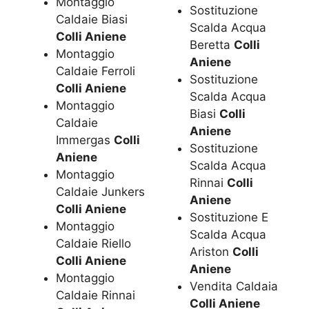
Montaggio
Sostituzione
Caldaie Biasi
Scalda Acqua
Colli Aniene
Beretta
Colli
Montaggio
Aniene
Caldaie Ferroli
Sostituzione
Colli Aniene
Scalda Acqua
Montaggio
Biasi
Colli
Caldaie
Aniene
Immergas
Colli
Sostituzione
Aniene
Scalda Acqua
Montaggio
Rinnai
Colli
Caldaie Junkers
Aniene
Colli Aniene
Sostituzione E
Montaggio
Scalda Acqua
Caldaie Riello
Ariston
Colli
Colli Aniene
Aniene
Montaggio
Vendita Caldaia
Caldaie Rinnai
Colli Aniene