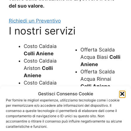
del suo valore.
Richiedi un Preventivo
I nostri servizi
Costo Caldaia
Offerta Scalda
Colli Aniene
Acqua Biasi
Colli
Costo Caldaia
Aniene
Ariston
Colli
Offerta Scalda
Aniene
Acqua Rinnai
Costo Caldaia
Colli Aniene
Beretta
Colli
Offerte Caldaie
Gestisci Consenso Cookie
Aniene
Per fornire le migliori esperienze, utilizziamo tecnologie come i cookie
Colli Aniene
Costo Caldaia
per memorizzare e/o accedere alle informazioni del dispositivo. Il
Offerte Caldaie
consenso a queste tecnologie ci permetterà di elaborare dati come il
Biasi
Colli
Ariston
Colli
comportamento di navigazione o ID unici su questo sito. Non
Aniene
acconsentire o ritirare il consenso può influire negativamente su alcune
Aniene
Costo Caldaia
caratteristiche e funzioni.
Offerte Caldaie