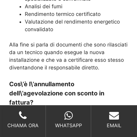
Analisi dei fumi
Rendimento termico certificato
Valutazione del rendimento energetico
convalidato
Alla fine si parla di documenti che sono rilasciati
da un tecnico quando esegue la nuova
installazione e che va a certificare esso stesso
diventandone il responsabile diretto.
Cos\’è l\’annullamento
dell\’agevolazione con sconto in
fattura?
L’annullamento dell’agevolazione è la
contromisura adottata dallo Stato per coloro
CHIAMA ORA
WHATSAPP
EMAIL
che vogliono “approfittare
” dell’incentivo senza