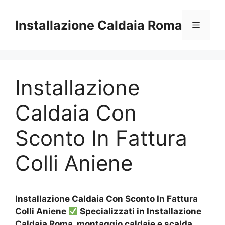
Vai
al
Installazione Caldaia Roma
Menu
contenuto
Installazione
Caldaia Con
Sconto In Fattura
Colli Aniene
Installazione Caldaia Con Sconto In Fattura
Colli Aniene
Specializzati in Installazione
Caldaia Roma, montaggio caldaie e scalda