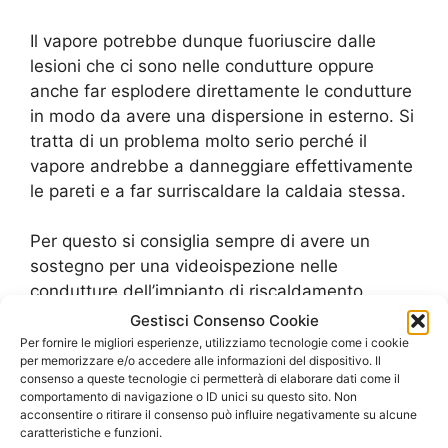
Il vapore potrebbe dunque fuoriuscire dalle
lesioni che ci sono nelle condutture oppure
anche far esplodere direttamente le condutture
in modo da avere una dispersione in esterno. Si
tratta di un problema molto serio perché il
vapore andrebbe a danneggiare effettivamente
le pareti e a far surriscaldare la caldaia stessa.
Per questo si consiglia sempre di avere un
sostegno per una videoispezione nelle
condutture dell’impianto di riscaldamento.
Tramite quest’intervento si ha dunque la
Gestisci Consenso Cookie
possibilità di “mappare” i problemi che ci sono e
Per fornire le migliori esperienze, utilizziamo tecnologie come i cookie
per memorizzare e/o accedere alle informazioni del dispositivo. Il
di conseguenza anche di proporre delle
consenso a queste tecnologie ci permetterà di elaborare dati come il
riparazioni che portino a far funzionare, in modo
comportamento di navigazione o ID unici su questo sito. Non
adeguato, tutto l’impianto di riscaldamento.
acconsentire o ritirare il consenso può influire negativamente su alcune
caratteristiche e funzioni.