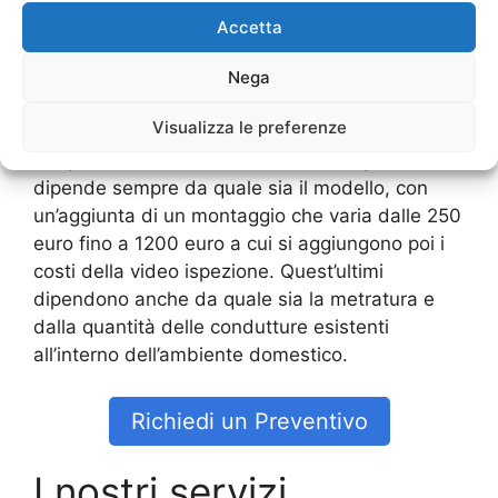
Ovviamente c’è da chiedersi quanto possa poi
Accetta
essere il costo. In una
Caldaia A
Condensazione Prezzi Con Montaggio Giulio
Nega
Agricola
e videoispezione, la spesa da
Visualizza le preferenze
sostenere potrebbe essere sulle 1.000 euro per
l’acquisto di una struttura o anche di più,
dipende sempre da quale sia il modello, con
un’aggiunta di un montaggio che varia dalle 250
euro fino a 1200 euro a cui si aggiungono poi i
costi della video ispezione. Quest’ultimi
dipendono anche da quale sia la metratura e
dalla quantità delle condutture esistenti
all’interno dell’ambiente domestico.
Richiedi un Preventivo
I nostri servizi