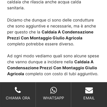
caldaia che rilascia anche acqua calda
sanitaria.
Diciamo che dunque ci sono delle condutture
che sono aggiuntive e necessarie, ma è anche
per questo che la
Caldaia A Condensazione
Prezzi Con Montaggio Giulio Agricola
completo potrebbe essere diverso.
Ad ogni modo vediamo quali sono alcune spese
che vanno dunque a incidere nella
Caldaia A
Condensazione Prezzi Con Montaggio Giulio
Agricola
completo con costo di tubi aggiuntivo.
Sottolineiamo che comunque le caldaie a
condensazione hanno una spesa che inizia
dalle 600 euro fino a 3.500 euro, parlando
CHIAMA ORA
WHATSAPP
EMAIL
comunque di modelli che sono sempre ad uso