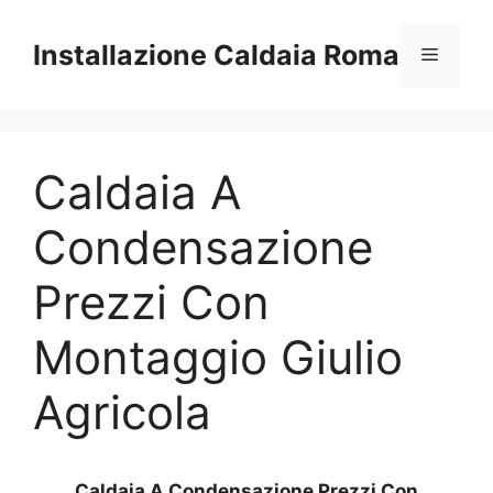
Vai
al
Installazione Caldaia Roma
Menu
contenuto
Caldaia A
Condensazione
Prezzi Con
Montaggio Giulio
Agricola
Caldaia A Condensazione Prezzi Con