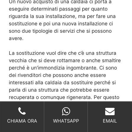
Un nuovo acquisto di una caldaia ci porta a
eseguire determinati passaggi per quanto
riguarda la sua installazione, ma per fare una
sostituzione e poi una nuova installazione ci
sono due tipologie di servizi che si possono
avere.
La sostituzione vuol dire che c’è una struttura
vecchia che si deve rottamare o anche smaltire
perché è un’immondizia ingombrante. Ci sono
dei rivenditori che possono anche essere
interessati alla caldaia da sostituire perché si
parla di una struttura che potrebbe essere
recuperata o comunque rigenerata. Per questo
si potrebbe avere una diminuzione delle spese,
magari un piccolo risparmio sul nuovo acquisto.
Ciò consente di avere una
Caldaia A
CHIAMA ORA
WHATSAPP
EMAIL
Condensazione Prezzi Con Montaggio Roma