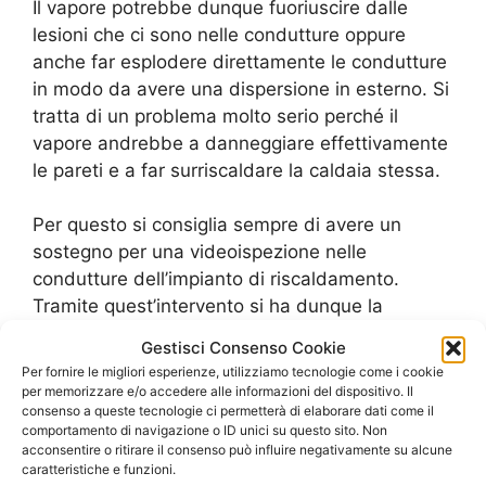
Il vapore potrebbe dunque fuoriuscire dalle
lesioni che ci sono nelle condutture oppure
anche far esplodere direttamente le condutture
in modo da avere una dispersione in esterno. Si
tratta di un problema molto serio perché il
vapore andrebbe a danneggiare effettivamente
le pareti e a far surriscaldare la caldaia stessa.
Per questo si consiglia sempre di avere un
sostegno per una videoispezione nelle
condutture dell’impianto di riscaldamento.
Tramite quest’intervento si ha dunque la
possibilità di “mappare” i problemi che ci sono e
Gestisci Consenso Cookie
di conseguenza anche di proporre delle
Per fornire le migliori esperienze, utilizziamo tecnologie come i cookie
riparazioni che portino a far funzionare, in modo
per memorizzare e/o accedere alle informazioni del dispositivo. Il
consenso a queste tecnologie ci permetterà di elaborare dati come il
adeguato, tutto l’impianto di riscaldamento.
comportamento di navigazione o ID unici su questo sito. Non
acconsentire o ritirare il consenso può influire negativamente su alcune
Ovviamente c’è da chiedersi quanto possa poi
caratteristiche e funzioni.