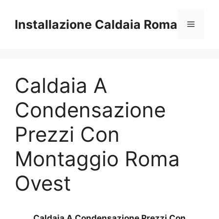
Vai
al
Installazione Caldaia Roma
Menu
contenuto
Caldaia A
Condensazione
Prezzi Con
Montaggio Roma
Ovest
Caldaia A Condensazione Prezzi Con