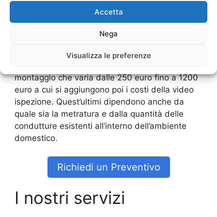
essere il costo. In una
Caldaia A
Accetta
Condensazione Prezzi Con Montaggio Roma
Ovest
e videoispezione, la spesa da sostenere
Nega
potrebbe essere sulle 1.000 euro per l’acquisto
di una struttura o anche di più, dipende sempre
Visualizza le preferenze
da quale sia il modello, con un’aggiunta di un
montaggio che varia dalle 250 euro fino a 1200
euro a cui si aggiungono poi i costi della video
ispezione. Quest’ultimi dipendono anche da
quale sia la metratura e dalla quantità delle
condutture esistenti all’interno dell’ambiente
domestico.
Richiedi un Preventivo
I nostri servizi