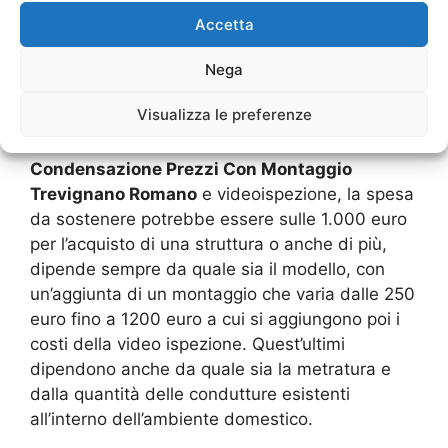
di conseguenza anche di proporre delle
Accetta
riparazioni che portino a far funzionare, in modo
adeguato, tutto l’impianto di riscaldamento.
Nega
Visualizza le preferenze
Ovviamente c’è da chiedersi quanto possa poi
essere il costo. In una
Caldaia A
Condensazione Prezzi Con Montaggio
Trevignano Romano
e videoispezione, la spesa
da sostenere potrebbe essere sulle 1.000 euro
per l’acquisto di una struttura o anche di più,
dipende sempre da quale sia il modello, con
un’aggiunta di un montaggio che varia dalle 250
euro fino a 1200 euro a cui si aggiungono poi i
costi della video ispezione. Quest’ultimi
dipendono anche da quale sia la metratura e
dalla quantità delle condutture esistenti
all’interno dell’ambiente domestico.