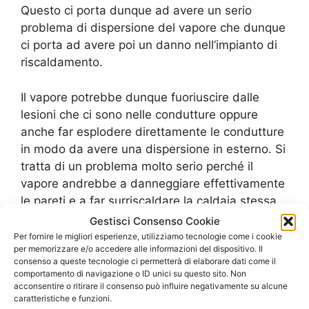
Questo ci porta dunque ad avere un serio
problema di dispersione del vapore che dunque
ci porta ad avere poi un danno nell’impianto di
riscaldamento.
Il vapore potrebbe dunque fuoriuscire dalle
lesioni che ci sono nelle condutture oppure
anche far esplodere direttamente le condutture
in modo da avere una dispersione in esterno. Si
tratta di un problema molto serio perché il
vapore andrebbe a danneggiare effettivamente
le pareti e a far surriscaldare la caldaia stessa.
Gestisci Consenso Cookie
Per questo si consiglia sempre di avere un
Per fornire le migliori esperienze, utilizziamo tecnologie come i cookie
per memorizzare e/o accedere alle informazioni del dispositivo. Il
sostegno per una videoispezione nelle
consenso a queste tecnologie ci permetterà di elaborare dati come il
condutture dell’impianto di riscaldamento.
comportamento di navigazione o ID unici su questo sito. Non
Tramite quest’intervento si ha dunque la
acconsentire o ritirare il consenso può influire negativamente su alcune
caratteristiche e funzioni.
possibilità di “mappare” i problemi che ci sono e