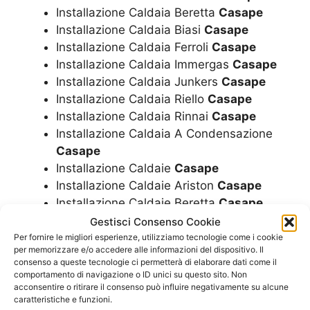
Installazione Caldaia Beretta
Casape
Installazione Caldaia Biasi
Casape
Installazione Caldaia Ferroli
Casape
Installazione Caldaia Immergas
Casape
Installazione Caldaia Junkers
Casape
Installazione Caldaia Riello
Casape
Installazione Caldaia Rinnai
Casape
Installazione Caldaia A Condensazione
Casape
Installazione Caldaie
Casape
Installazione Caldaie Ariston
Casape
Installazione Caldaie Beretta
Casape
Installazione Caldaie Biasi
Casape
Gestisci Consenso Cookie
Installazione Caldaie Ferroli
Casape
Per fornire le migliori esperienze, utilizziamo tecnologie come i cookie
per memorizzare e/o accedere alle informazioni del dispositivo. Il
Installazione Caldaie Immergas
Casape
consenso a queste tecnologie ci permetterà di elaborare dati come il
Installazione Caldaie Junkers
Casape
comportamento di navigazione o ID unici su questo sito. Non
acconsentire o ritirare il consenso può influire negativamente su alcune
Installazione Caldaie Riello
Casape
caratteristiche e funzioni.
Installazione Caldaie Rinnai
Casape