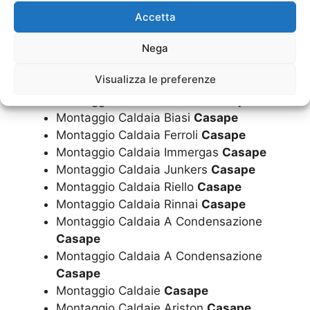
Installazione Caldaie A Condensazione
Accetta
Casape
Nega
Montaggio Caldaia
Casape
Montaggio Caldaia
Casape
Visualizza le preferenze
Montaggio Caldaia Ariston
Casape
Montaggio Caldaia Beretta
Casape
Montaggio Caldaia Biasi
Casape
Montaggio Caldaia Ferroli
Casape
Montaggio Caldaia Immergas
Casape
Montaggio Caldaia Junkers
Casape
Montaggio Caldaia Riello
Casape
Montaggio Caldaia Rinnai
Casape
Montaggio Caldaia A Condensazione
Casape
Montaggio Caldaia A Condensazione
Casape
Montaggio Caldaie
Casape
Montaggio Caldaie Ariston
Casape