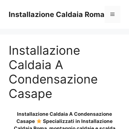
Vai
al
Installazione Caldaia Roma
Menu
contenuto
Installazione
Caldaia A
Condensazione
Casape
Installazione Caldaia A Condensazione
Casape
Specializzati in Installazione
Caldaia Roma, montaggio caldaie e scalda