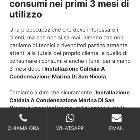
consumi nei primi 3 mesi di
utilizzo
Una preoccupazione che deve interessare i
clienti, ma che non si sa mai, almeno che non
parliamo di tecnici o rivenditori particolarmente
attenti alla tutela del proprio cliente, è quello di
consumare i consumi e anche i fumi, per almeno
3 mesi dopo l’
Installazione Caldaia A
Condensazione Marina Di San Nicola
.
Torniamo a dire che sicuramente l’
Installazione
Caldaia A Condensazione Marina Di San
Nicola
è importantissima, qui si hanno tutte le
linee guide che interessano direttamente il
funzionamento, tuttavia c’è da dire che dopo già
CHIAMA ORA
WHATSAPP
EMAIL
qualche settimana possono nascere delle
anomalie di sistema.