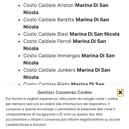
Costo Caldaie Ariston
Marina Di San
Nicola
Costo Caldaie Beretta
Marina Di San
Nicola
Costo Caldaie Biasi
Marina Di San Nicola
Costo Caldaie Ferroli
Marina Di San
Nicola
Costo Caldaie Immergas
Marina Di San
Nicola
Costo Caldaie Junkers
Marina Di San
Nicola
Costo Caldaie Riello
Marina Di San
Nicola
Gestisci Consenso Cookie
Costo Caldaie Rinnai
Marina Di San
Per fornire le migliori esperienze, utilizziamo tecnologie come i cookie
per memorizzare e/o accedere alle informazioni del dispositivo. Il
Nicola
consenso a queste tecnologie ci permetterà di elaborare dati come il
Costo Caldaie A Condensazione
Marina
comportamento di navigazione o ID unici su questo sito. Non
acconsentire o ritirare il consenso può influire negativamente su alcune
Di San Nicola
caratteristiche e funzioni.
Costo Montaggio Caldaia
Marina Di San