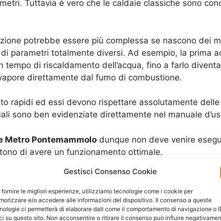
ametri. Tuttavia è vero che le caldaie classiche sono co
sazione potrebbe essere più complessa se nascono dei 
 di parametri totalmente diversi. Ad esempio, la prima
 tempo di riscaldamento dell’acqua, fino a farlo diventa
 vapore direttamente dal fumo di combustione.
o rapidi ed essi devono rispettare assolutamente delle
quali sono ben evidenziate direttamente nel manuale d’us
one Metro Pontemammolo
dunque non deve venire esegui
tono di avere un funzionamento ottimale.
Gestisci Consenso Cookie
ondensazione Metro Pontemammolo
non va a buon fine c
gli anni, cosa che capita sempre quando si parla di un m
 fornire le migliori esperienze, utilizziamo tecnologie come i cookie per
orizzare e/o accedere alle informazioni del dispositivo. Il consenso a queste
 rompe in meno di due anni. Inoltre, in questo lasso di t
nologie ci permetterà di elaborare dati come il comportamento di navigazione o 
nel rispetto della classe energetica di appartenenza.
ci su questo sito. Non acconsentire o ritirare il consenso può influire negativame