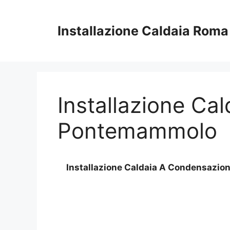
Vai
al
Installazione Caldaia Roma
contenuto
Installazione Ca
Pontemammolo
Installazione Caldaia A Condensazi