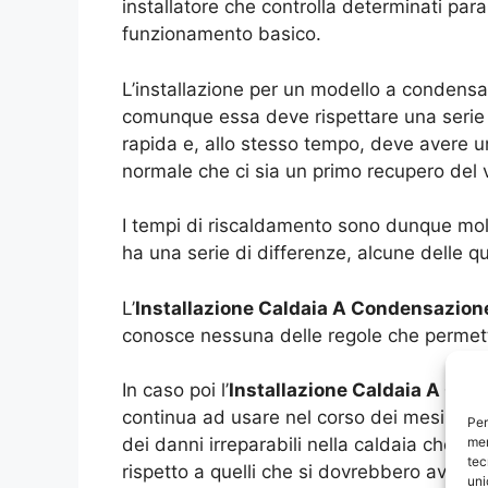
installatore che controlla determinati par
funzionamento basico.
L’installazione per un modello a conden
comunque essa deve rispettare una serie
rapida e, allo stesso tempo, deve avere un
normale che ci sia un primo recupero del
I tempi di riscaldamento sono dunque molt
ha una serie di differenze, alcune delle 
L’
Installazione Caldaia A Condensazi
conosce nessuna delle regole che permet
In caso poi l’
Installazione Caldaia A C
continua ad usare nel corso dei mesi o de
Per
mem
dei danni irreparabili nella caldaia che si
tec
rispetto a quelli che si dovrebbero avere 
uni