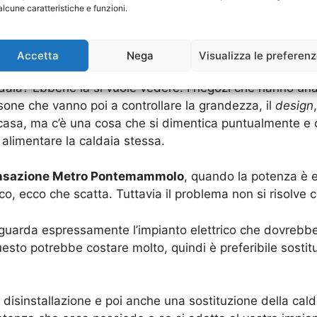
alcune caratteristiche e funzioni.
A Condensazione Metro Pontemam
rarti di una caldaia
Accetta
Nega
Visualizza le preferen
aia? Ebbene la si vuole vedere. I negozi che hanno una
sone che vanno poi a controllare la grandezza, il
design
casa, ma c’è una cosa che si dimentica puntualmente e c
alimentare la caldaia stessa.
ensazione Metro Pontemammolo
, quando la potenza è 
co, ecco che scatta. Tuttavia il problema non si risolve 
riguarda espressamente l’impianto elettrico che dovrebb
esto potrebbe costare molto, quindi è preferibile sostitui
a disinstallazione e poi anche una sostituzione della ca