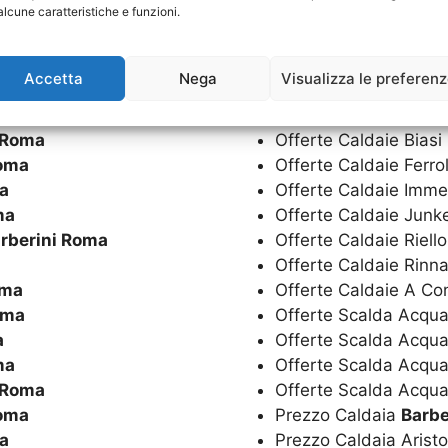
alcune caratteristiche e funzioni.
Offerta Scalda Acqua
oma
Offerta Scalda Acqua
oma
Offerte Caldaie
Barb
Accetta
Nega
Visualizza le preferen
a
Offerte Caldaie Aris
ma
Offerte Caldaie Bere
 Roma
Offerte Caldaie Biasi
Roma
Offerte Caldaie Ferro
a
Offerte Caldaie Imm
ma
Offerte Caldaie Junk
rberini Roma
Offerte Caldaie Riell
Offerte Caldaie Rinn
oma
Offerte Caldaie A C
oma
Offerte Scalda Acqua
a
Offerte Scalda Acqu
ma
Offerte Scalda Acqua
 Roma
Offerte Scalda Acqua
Roma
Prezzo Caldaia
Barbe
a
Prezzo Caldaia Arist