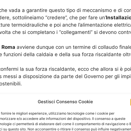
che vada a garantire questo tipo di meccanismo e di con
ere, sottolineiamo “credere”, che per fare un’
Installazi
re termoidrauliche e poi anche l’alimentazione elettri
olta che si completano i “collegamenti” si devono control
ni Roma
avviene dunque con un termine di collaudo finale 
funzioni della caldaia e della sua forza riscaldante olt
onfermi la sua forza riscaldante, ecco che allora si è p
s messi a disposizione da parte del Governo per gli imp
tenibili.
Richiedi un Preventivo
Gestisci Consenso Cookie
 fornire le migliori esperienze, utilizziamo tecnologie come i cookie per
orizzare e/o accedere alle informazioni del dispositivo. Il consenso a queste
nologie ci permetterà di elaborare dati come il comportamento di navigazione o 
ci su questo sito. Non acconsentire o ritirare il consenso può influire negativame