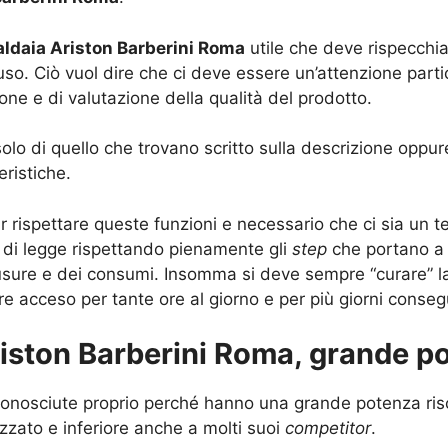
aldaia Ariston Barberini Roma
utile che deve rispecchia
so. Ciò vuol dire che ci deve essere un’attenzione partic
one e di valutazione della qualità del prodotto.
 solo di quello che trovano scritto sulla descrizione opp
eristiche.
 rispettare queste funzioni e necessario che ci sia un t
di legge rispettando pienamente gli
step
che portano a f
 usure e dei consumi. Insomma si deve sempre “curare” l
 acceso per tante ore al giorno e per più giorni consegu
riston Barberini Roma, grande p
 conosciute proprio perché hanno una grande potenza ris
lizzato e inferiore anche a molti suoi
competitor
.