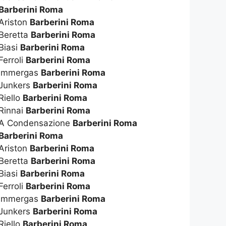
Barberini Roma
 Ariston
Barberini Roma
 Beretta
Barberini Roma
Biasi
Barberini Roma
Ferroli
Barberini Roma
a Immergas
Barberini Roma
 Junkers
Barberini Roma
Riello
Barberini Roma
 Rinnai
Barberini Roma
a A Condensazione
Barberini Roma
Barberini Roma
 Ariston
Barberini Roma
 Beretta
Barberini Roma
Biasi
Barberini Roma
Ferroli
Barberini Roma
e Immergas
Barberini Roma
 Junkers
Barberini Roma
Riello
Barberini Roma