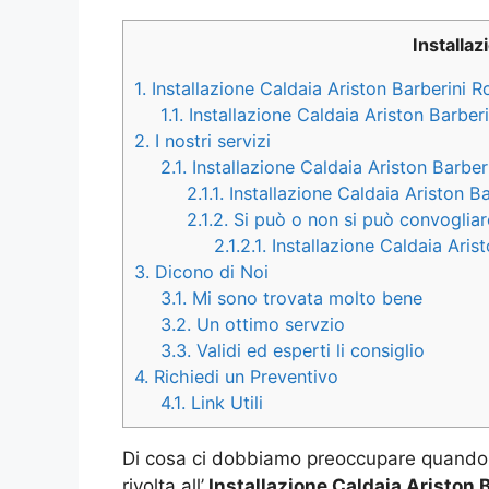
Installa
1.
Installazione Caldaia Ariston Barberini 
1.1.
Installazione Caldaia Ariston Barber
2.
I nostri servizi
2.1.
Installazione Caldaia Ariston Barber
2.1.1.
Installazione Caldaia Ariston B
2.1.2.
Si può o non si può convogliare
2.1.2.1.
Installazione Caldaia Arist
3.
Dicono di Noi
3.1.
Mi sono trovata molto bene
3.2.
Un ottimo servzio
3.3.
Validi ed esperti li consiglio
4.
Richiedi un Preventivo
4.1.
Link Utili
Di cosa ci dobbiamo preoccupare quando 
rivolta all’
Installazione Caldaia Ariston 