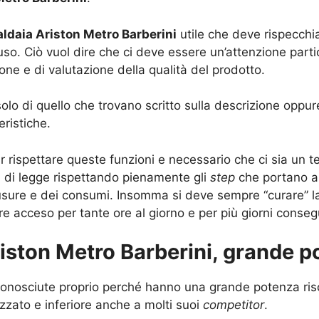
aldaia Ariston Metro Barberini
utile che deve rispecchia
so. Ciò vuol dire che ci deve essere un’attenzione partic
one e di valutazione della qualità del prodotto.
 solo di quello che trovano scritto sulla descrizione opp
eristiche.
 rispettare queste funzioni e necessario che ci sia un t
di legge rispettando pienamente gli
step
che portano a f
 usure e dei consumi. Insomma si deve sempre “curare” l
 acceso per tante ore al giorno e per più giorni consegu
riston Metro Barberini, grande p
 conosciute proprio perché hanno una grande potenza ris
lizzato e inferiore anche a molti suoi
competitor
.