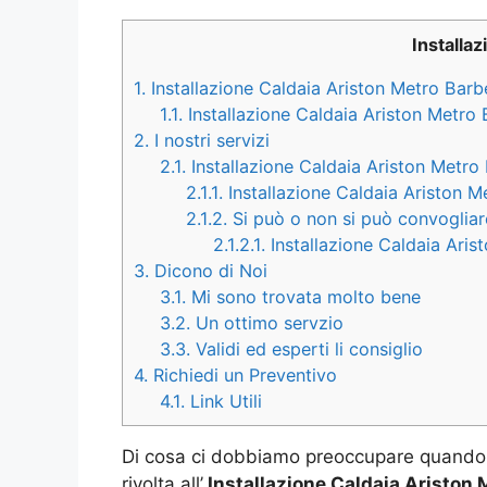
Installa
1.
Installazione Caldaia Ariston Metro Barbe
1.1.
Installazione Caldaia Ariston Metro 
2.
I nostri servizi
2.1.
Installazione Caldaia Ariston Metro 
2.1.1.
Installazione Caldaia Ariston M
2.1.2.
Si può o non si può convogliare
2.1.2.1.
Installazione Caldaia Arist
3.
Dicono di Noi
3.1.
Mi sono trovata molto bene
3.2.
Un ottimo servzio
3.3.
Validi ed esperti li consiglio
4.
Richiedi un Preventivo
4.1.
Link Utili
Di cosa ci dobbiamo preoccupare quando 
rivolta all’
Installazione Caldaia Ariston 