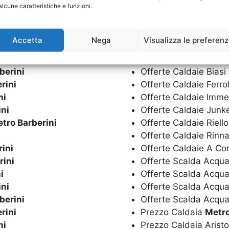
alcune caratteristiche e funzioni.
Offerta Scalda Acqua
ini
Offerta Scalda Acqua
rini
Offerte Caldaie
Metro
Accetta
Nega
Visualizza le preferen
i
Offerte Caldaie Aris
ini
Offerte Caldaie Bere
berini
Offerte Caldaie Biasi
rini
Offerte Caldaie Ferro
ni
Offerte Caldaie Imm
ini
Offerte Caldaie Junk
tro Barberini
Offerte Caldaie Riell
Offerte Caldaie Rinn
ini
Offerte Caldaie A C
rini
Offerte Scalda Acqua
i
Offerte Scalda Acqu
ini
Offerte Scalda Acqua
berini
Offerte Scalda Acqua
rini
Prezzo Caldaia
Metro
ni
Prezzo Caldaia Arist