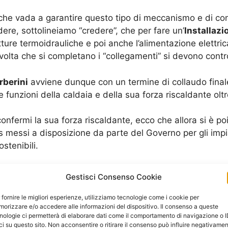
che vada a garantire questo tipo di meccanismo e di con
ere, sottolineiamo “credere”, che per fare un’
Installazi
re termoidrauliche e poi anche l’alimentazione elettri
olta che si completano i “collegamenti” si devono control
rberini
avviene dunque con un termine di collaudo finale 
funzioni della caldaia e della sua forza riscaldante olt
onfermi la sua forza riscaldante, ecco che allora si è p
s messi a disposizione da parte del Governo per gli imp
tenibili.
Richiedi un Preventivo
Gestisci Consenso Cookie
 fornire le migliori esperienze, utilizziamo tecnologie come i cookie per
orizzare e/o accedere alle informazioni del dispositivo. Il consenso a queste
nologie ci permetterà di elaborare dati come il comportamento di navigazione o 
ci su questo sito. Non acconsentire o ritirare il consenso può influire negativame