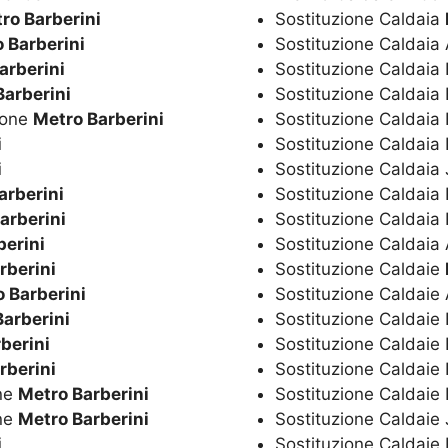
ro Barberini
Sostituzione Caldaia
 Barberini
Sostituzione Caldaia
arberini
Sostituzione Caldaia
Barberini
Sostituzione Caldaia 
ione
Metro Barberini
Sostituzione Caldaia 
i
Sostituzione Caldai
i
Sostituzione Caldaia
arberini
Sostituzione Caldaia 
arberini
Sostituzione Caldaia
berini
Sostituzione Caldai
rberini
Sostituzione Caldaie
 Barberini
Sostituzione Caldaie
Barberini
Sostituzione Caldaie
berini
Sostituzione Caldaie 
rberini
Sostituzione Caldaie 
ne
Metro Barberini
Sostituzione Caldai
ne
Metro Barberini
Sostituzione Caldaie
i
Sostituzione Caldaie 