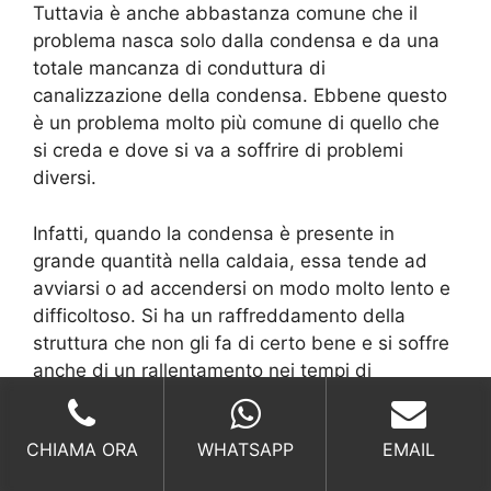
Tuttavia è anche abbastanza comune che il
problema nasca solo dalla condensa e da una
totale mancanza di conduttura di
canalizzazione della condensa. Ebbene questo
è un problema molto più comune di quello che
si creda e dove si va a soffrire di problemi
diversi.
Infatti, quando la condensa è presente in
grande quantità nella caldaia, essa tende ad
avviarsi o ad accendersi on modo molto lento e
difficoltoso. Si ha un raffreddamento della
struttura che non gli fa di certo bene e si soffre
anche di un rallentamento nei tempi di
riscaldamento.
CHIAMA ORA
WHATSAPP
EMAIL
Di solito, la conduttura della canalizzazione per
la condensa, deve avvenire durante