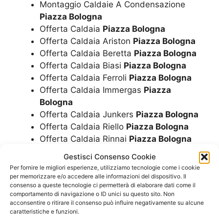
Montaggio Caldaie A Condensazione
Piazza Bologna
Offerta Caldaia
Piazza Bologna
Offerta Caldaia Ariston
Piazza Bologna
Offerta Caldaia Beretta
Piazza Bologna
Offerta Caldaia Biasi
Piazza Bologna
Offerta Caldaia Ferroli
Piazza Bologna
Offerta Caldaia Immergas
Piazza
Bologna
Offerta Caldaia Junkers
Piazza Bologna
Offerta Caldaia Riello
Piazza Bologna
Offerta Caldaia Rinnai
Piazza Bologna
Offerta Caldaia A Condensazione
Piazza
Gestisci Consenso Cookie
Bologna
Per fornire le migliori esperienze, utilizziamo tecnologie come i cookie
Offerta Scalda Acqua Ariston
Piazza
per memorizzare e/o accedere alle informazioni del dispositivo. Il
consenso a queste tecnologie ci permetterà di elaborare dati come il
Bologna
comportamento di navigazione o ID unici su questo sito. Non
Offerta Scalda Acqua Beretta
Piazza
acconsentire o ritirare il consenso può influire negativamente su alcune
Bologna
caratteristiche e funzioni.