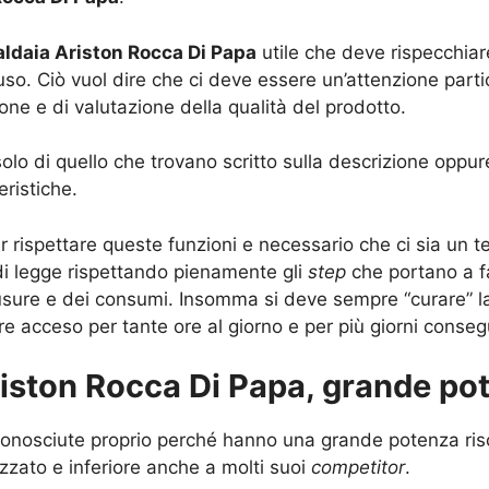
aldaia Ariston Rocca Di Papa
utile che deve rispecchiare
so. Ciò vuol dire che ci deve essere un’attenzione partic
one e di valutazione della qualità del prodotto.
 solo di quello che trovano scritto sulla descrizione opp
eristiche.
 rispettare queste funzioni e necessario che ci sia un t
i legge rispettando pienamente gli
step
che portano a fa
 usure e dei consumi. Insomma si deve sempre “curare” l
 acceso per tante ore al giorno e per più giorni consegu
riston Rocca Di Papa, grande po
 conosciute proprio perché hanno una grande potenza ris
lizzato e inferiore anche a molti suoi
competitor
.