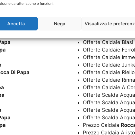
alcune caratteristiche e funzioni.
Offerta Scalda Acqua
pa
Offerta Scalda Acqua
pa
Offerte Caldaie
Rocc
Accetta
Nega
Visualizza le preferen
Offerte Caldaie Aris
a
Offerte Caldaie Bere
Papa
Offerte Caldaie Biasi
apa
Offerte Caldaie Ferro
Offerte Caldaie Imm
a
Offerte Caldaie Junk
cca Di Papa
Offerte Caldaie Riell
Offerte Caldaie Rinn
pa
Offerte Caldaie A C
pa
Offerte Scalda Acqua
Offerte Scalda Acqu
a
Offerte Scalda Acqua
Papa
Offerte Scalda Acqua
apa
Prezzo Caldaia
Rocca
Prezzo Caldaia Arist