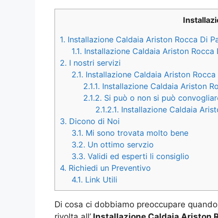
Installaz
1.
Installazione Caldaia Ariston Rocca Di P
1.1.
Installazione Caldaia Ariston Rocca
2.
I nostri servizi
2.1.
Installazione Caldaia Ariston Rocca 
2.1.1.
Installazione Caldaia Ariston 
2.1.2.
Si può o non si può convogliare
2.1.2.1.
Installazione Caldaia Arist
3.
Dicono di Noi
3.1.
Mi sono trovata molto bene
3.2.
Un ottimo servzio
3.3.
Validi ed esperti li consiglio
4.
Richiedi un Preventivo
4.1.
Link Utili
Di cosa ci dobbiamo preoccupare quando 
rivolta all’
Installazione Caldaia Ariston 