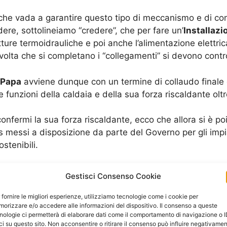
che vada a garantire questo tipo di meccanismo e di con
ere, sottolineiamo “credere”, che per fare un’
Installazi
re termoidrauliche e poi anche l’alimentazione elettri
olta che si completano i “collegamenti” si devono control
 Papa
avviene dunque con un termine di collaudo finale do
funzioni della caldaia e della sua forza riscaldante olt
onfermi la sua forza riscaldante, ecco che allora si è p
s messi a disposizione da parte del Governo per gli imp
tenibili.
Richiedi un Preventivo
Gestisci Consenso Cookie
 fornire le migliori esperienze, utilizziamo tecnologie come i cookie per
orizzare e/o accedere alle informazioni del dispositivo. Il consenso a queste
nologie ci permetterà di elaborare dati come il comportamento di navigazione o 
ci su questo sito. Non acconsentire o ritirare il consenso può influire negativame