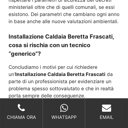
ministeriali oltre che di quelli comunali, se essi
esistono. Dei parametri che cambiano ogni anno
in base anche alle nuove valutazioni ambientali.
Installazione Caldaia Beretta Frascati,
cosa si rischia con un tecnico
“generico”?
Concludiamo i motivi per cui richiedere
un’
Installazione Caldaia Beretta Frascati
da
parte di un professionista per evidenziare un
problema spesso sottovalutato e che in realtà
porta sempre delle conseguenze.
Vi siete mai chiesti perché esistono diversi
CHIAMA ORA
WHATSAPP
EMAIL
marchi costruttori di impianti di riscaldamento?
L’ovvia risposta è perché ognuna propone una