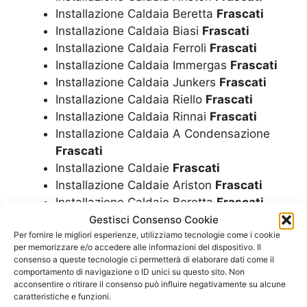
Installazione Caldaia Beretta
Frascati
Installazione Caldaia Biasi
Frascati
Installazione Caldaia Ferroli
Frascati
Installazione Caldaia Immergas
Frascati
Installazione Caldaia Junkers
Frascati
Installazione Caldaia Riello
Frascati
Installazione Caldaia Rinnai
Frascati
Installazione Caldaia A Condensazione
Frascati
Installazione Caldaie
Frascati
Installazione Caldaie Ariston
Frascati
Installazione Caldaie Beretta
Frascati
Installazione Caldaie Biasi
Frascati
Gestisci Consenso Cookie
Installazione Caldaie Ferroli
Frascati
Per fornire le migliori esperienze, utilizziamo tecnologie come i cookie
per memorizzare e/o accedere alle informazioni del dispositivo. Il
Installazione Caldaie Immergas
Frascati
consenso a queste tecnologie ci permetterà di elaborare dati come il
Installazione Caldaie Junkers
Frascati
comportamento di navigazione o ID unici su questo sito. Non
acconsentire o ritirare il consenso può influire negativamente su alcune
Installazione Caldaie Riello
Frascati
caratteristiche e funzioni.
Installazione Caldaie Rinnai
Frascati