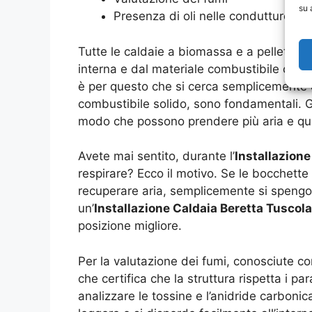
su 
Presenza di oli nelle condutture
Tutte le caldaie a biomassa e a pellet ra
interna e dal materiale combustibile che
è per questo che si cerca semplicemente di
combustibile solido, sono fondamentali. 
modo che possono prendere più aria e quin
Avete mai sentito, durante l’
Installazion
respirare? Ecco il motivo. Se le bocchett
recuperare aria, semplicemente si spengon
un’
Installazione Caldaia Beretta Tusco
posizione migliore.
Per la valutazione dei fumi, conosciute co
che certifica che la struttura rispetta i p
analizzare le tossine e l’anidride carboni