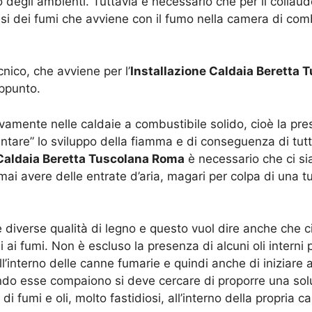
o degli ambienti. Tuttavia è necessario che per il collaudo
isi dei fumi che avviene con il fumo nella camera di com
nico, che avviene per l’
Installazione Caldaia Beretta
appunto.
ivamente nelle caldaie a combustibile solido, cioè la pres
tare” lo sviluppo della fiamma e di conseguenza di tutt
 Caldaia Beretta Tuscolana Roma
è necessario che ci sia
ai avere delle entrate d’aria, magari per colpa di una
diverse qualità di legno e questo vuol dire anche che ci
ai fumi. Non è escluso la presenza di alcuni oli interni p
’interno delle canne fumarie e quindi anche di iniziare a
do esse compaiono si deve cercare di proporre una soluzi
 fumi e oli, molto fastidiosi, all’interno della propria ca