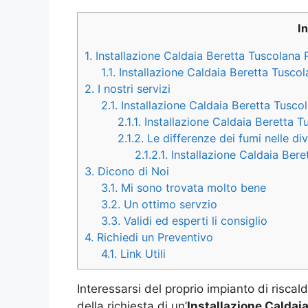
I
1.
Installazione Caldaia Beretta Tuscolana
1.1.
Installazione Caldaia Beretta Tusco
2.
I nostri servizi
2.1.
Installazione Caldaia Beretta Tusco
2.1.1.
Installazione Caldaia Beretta 
2.1.2.
Le differenze dei fumi nelle di
2.1.2.1.
Installazione Caldaia Bere
3.
Dicono di Noi
3.1.
Mi sono trovata molto bene
3.2.
Un ottimo servzio
3.3.
Validi ed esperti li consiglio
4.
Richiedi un Preventivo
4.1.
Link Utili
Interessarsi del proprio impianto di risca
della richiesta di un’
Installazione Caldai