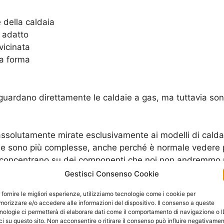
e della caldaia
 adatto
vicinata
la forma
riguardano direttamente le caldaie a gas, ma tuttavia so
 assolutamente mirate esclusivamente ai modelli di cald
e sono più complesse, anche perché è normale vedere poi
i concentrano su dei componenti che noi non andremmo m
Gestisci Consenso Cookie
 fornire le migliori esperienze, utilizziamo tecnologie come i cookie per
orizzare e/o accedere alle informazioni del dispositivo. Il consenso a queste
ervono
nologie ci permetterà di elaborare dati come il comportamento di navigazione o 
ci su questo sito. Non acconsentire o ritirare il consenso può influire negativame