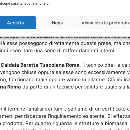
alcune caratteristiche e funzioni.
ggiungono, in tempi brevissimi, delle temperature altiss
Accetta
Nega
Visualizza le preferen
 posseggono. In poco tempo possono realmente provocare
 proporre una soluzione di raffreddamento tramite le pre
Già esse posseggono direttamente queste prese, ma che 
di esercitare una serie di raffreddamenti interni.
e Caldaia Beretta Tuscolana Roma
, il tecnico dire: la c
e vengono chiuse oppure se esse sono eccessivamente vi
o, funzionano male oppure vanno in allarme. Ciò indica 
lana Roma
da parte di un tecnico per valutare quale sia l
n il termine “analisi dei fumi”, parliamo di un certificat
arametri per rispettare l’inquinamento esistente. Si effett
ca prodotta. Per quanto riguarda le strutture a biomassa