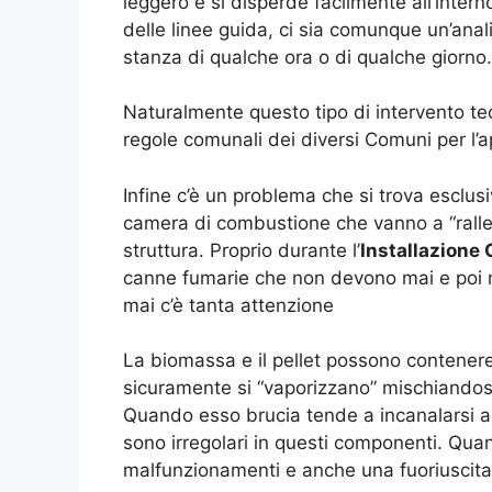
leggero e si disperde facilmente all’intern
delle linee guida, ci sia comunque un’anal
stanza di qualche ora o di qualche giorno.
Naturalmente questo tipo di intervento tec
regole comunali dei diversi Comuni per l’
Infine c’è un problema che si trova esclus
camera di combustione che vanno a “rallen
struttura. Proprio durante l’
Installazione
canne fumarie che non devono mai e poi m
mai c’è tanta attenzione
La biomassa e il pellet possono contenere 
sicuramente si “vaporizzano” mischiandosi 
Quando esso brucia tende a incanalarsi all
sono irregolari in questi componenti. Quan
malfunzionamenti e anche una fuoriuscita di