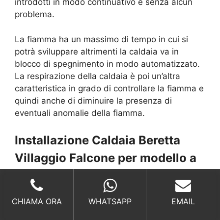
introdotti in modo continuativo e senza alcun
problema.
La fiamma ha un massimo di tempo in cui si
potrà sviluppare altrimenti la caldaia va in
blocco di spegnimento in modo automatizzato.
La respirazione della caldaia è poi un’altra
caratteristica in grado di controllare la fiamma e
quindi anche di diminuire la presenza di
eventuali anomalie della fiamma.
Installazione Caldaia Beretta
Villaggio Falcone per modello a
doppia funzione
Nelle caldaie a pellet o anche a biomassa
CHIAMA ORA
WHATSAPP
EMAIL
possiamo trovare un meccanismo in grado di