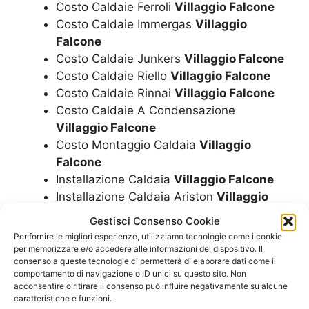
Costo Caldaie Ferroli
Villaggio Falcone
Costo Caldaie Immergas
Villaggio
Falcone
Costo Caldaie Junkers
Villaggio Falcone
Costo Caldaie Riello
Villaggio Falcone
Costo Caldaie Rinnai
Villaggio Falcone
Costo Caldaie A Condensazione
Villaggio Falcone
Costo Montaggio Caldaia
Villaggio
Falcone
Installazione Caldaia
Villaggio Falcone
Installazione Caldaia Ariston
Villaggio
Falcone
Gestisci Consenso Cookie
Installazione Caldaia Beretta
Villaggio
Per fornire le migliori esperienze, utilizziamo tecnologie come i cookie
Falcone
per memorizzare e/o accedere alle informazioni del dispositivo. Il
consenso a queste tecnologie ci permetterà di elaborare dati come il
Installazione Caldaia Biasi
Villaggio
comportamento di navigazione o ID unici su questo sito. Non
Falcone
acconsentire o ritirare il consenso può influire negativamente su alcune
Installazione Caldaia Ferroli
Villaggio
caratteristiche e funzioni.