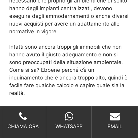
necessario che proprio gli ambienti che di solito
hanno degli impianti centralizzati, devono
eseguire degli ammodernamenti o anche diversi
nuovi acquisti per avere un adattamento alle
normative in vigore.
Infatti sono ancora troppi gli immobili che non
hanno avuto il giusto adeguamento e non si
sono preoccupati della situazione ambientale.
Come si sa? Ebbene perché c’è un
inquinamento che è ancora troppo alto, quindi è
facile fare qualche calcolo e capire quale sia la
realtà.
Per colpa della pandemia da Corona Virus, i
controlli che dovevano essere verificati nel
2020 e 2021, hanno subito dei bruschi
CHIAMA ORA
WHATSAPP
EMAIL
rallentamenti, ma è proprio in questo momento