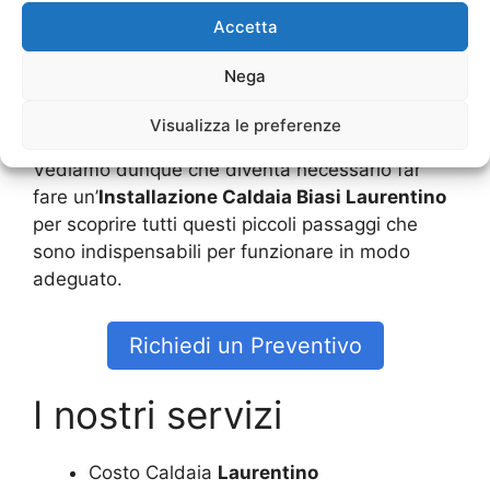
diventa necessario che ci sia una spinta molto
Accetta
più vigorosa. In caso si adatta questa
regolazione al vapore, esso andrà a circolare
Nega
troppo velocemente e quindi anche a
surriscaldare la caldaia stessa.
Visualizza le preferenze
Vediamo dunque che diventa necessario far
fare un’
Installazione Caldaia Biasi Laurentino
per scoprire tutti questi piccoli passaggi che
sono indispensabili per funzionare in modo
adeguato.
Richiedi un Preventivo
I nostri servizi
Costo Caldaia
Laurentino