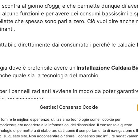
 si scontra al giorno d’oggi, e che permette dunque di av
are alcune funzioni e per avere dei consumi bassissimi e
bollette che spesso sono pari a zero. Ciò vuol dire anch
nanti.
uttabile direttamente dai consumatori perché le caldaie 
ia dove è preferibile avere un’
Installazione Caldaia Bi
che quale sia la tecnologia del marchio.
er i pannelli radianti avviene in modo da poter garantir
 suo funzionamento.
Gestisci Consenso Cookie
 integrazione solare, anche se non si possiede affatto un
 fornire le migliori esperienze, utilizziamo tecnologie come i cookie per
li che sono utili proprio ed esclusivamente alla caldaia, 
orizzare e/o accedere alle informazioni del dispositivo. Il consenso a queste
nologie ci permetterà di elaborare dati come il comportamento di navigazione o 
ci su questo sito. Non acconsentire o ritirare il consenso può influire negativame