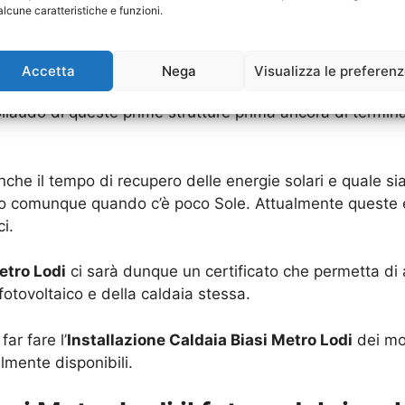
alcune caratteristiche e funzioni.
gazione di come avvenga l’
Installazione Caldaia Biasi
ologia, solo che possiamo dire che essa avviene proprio
Accetta
Nega
Visualizza le preferen
cio, deve essere necessario prima valutare quale sia la
ollaudo di queste prime strutture prima ancora di termina
anche il tempo di recupero delle energie solari e quale 
e o comunque quando c’è poco Sole. Attualmente queste 
i.
etro Lodi
ci sarà dunque un certificato che permetta di av
 fotovoltaico e della caldaia stessa.
ar fare l’
Installazione Caldaia Biasi Metro Lodi
dei mod
lmente disponibili.