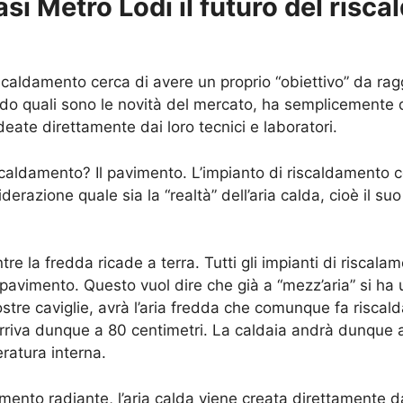
asi Metro Lodi il futuro del risc
scaldamento cerca di avere un proprio “obiettivo” da rag
ndo quali sono le novità del mercato, ha semplicemente d
eate direttamente dai loro tecnici e laboratori.
 riscaldamento? Il pavimento. L’impianto di riscaldament
erazione quale sia la “realtà” dell’aria calda, cioè il s
ntre la fredda ricade a terra. Tutti gli impianti di riscala
l pavimento. Questo vuol dire che già a “mezz’aria” si ha
stre caviglie, avrà l’aria fredda che comunque fa riscald
a arriva dunque a 80 centimetri. La caldaia andrà dunque
eratura interna.
mento radiante, l’aria calda viene creata direttamente d