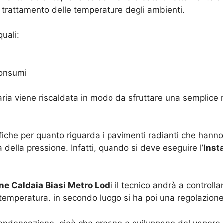
el trattamento delle temperature degli ambienti.
uali:
consumi
l’aria viene riscaldata in modo da sfruttare una semplice 
ifiche per quanto riguarda i pavimenti radianti che hann
 della pressione. Infatti, quando si deve eseguire l’
Inst
one Caldaia Biasi Metro Lodi
il tecnico andrà a controlla
 temperatura. in secondo luogo si ha poi una regolazione
ondensazione, cioè che creano e sviluppano del vapore 