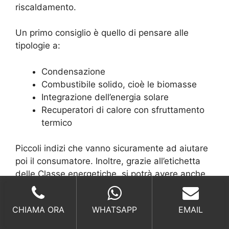
riscaldamento.
Un primo consiglio è quello di pensare alle
tipologie a:
Condensazione
Combustibile solido, cioè le biomasse
Integrazione dell’energia solare
Recuperatori di calore con sfruttamento
termico
Piccoli indizi che vanno sicuramente ad aiutare
poi il consumatore. Inoltre, grazie all’etichetta
delle Classe energetiche, si potrà avere anche
una maggiore attenzione per quanto riguarda i
bassi consumi. Infatti è bene sempre scegliere
CHIAMA ORA
WHATSAPP
EMAIL
delle caldaie che sono in classe energetica A,
A+ e a salire.