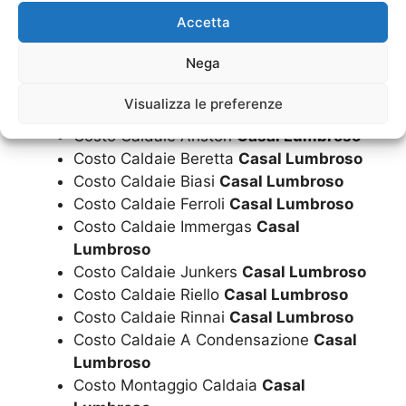
Accetta
Costo Caldaia Riello
Casal Lumbroso
Costo Caldaia Rinnai
Casal Lumbroso
Nega
Costo Caldaia A Condensazione
Casal
Lumbroso
Visualizza le preferenze
Costo Caldaie
Casal Lumbroso
Costo Caldaie Ariston
Casal Lumbroso
Costo Caldaie Beretta
Casal Lumbroso
Costo Caldaie Biasi
Casal Lumbroso
Costo Caldaie Ferroli
Casal Lumbroso
Costo Caldaie Immergas
Casal
Lumbroso
Costo Caldaie Junkers
Casal Lumbroso
Costo Caldaie Riello
Casal Lumbroso
Costo Caldaie Rinnai
Casal Lumbroso
Costo Caldaie A Condensazione
Casal
Lumbroso
Costo Montaggio Caldaia
Casal