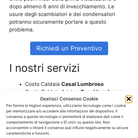
dopo almeno 6 anni di invecchiamento. Le
usure degli scambiatori e dei condensatori
potranno sicuramente portare a questo
problema.
Richiedi un Preventivo
I nostri servizi
Costo Caldaia
Casal Lumbroso
Costo Caldaia Ariston
Casal Lumbroso
Gestisci Consenso Cookie
Costo Caldaia Beretta
Casal Lumbroso
Per fornire le migliori esperienze, utilizziamo tecnologie come i cookie
Costo Caldaia Biasi
Casal Lumbroso
per memorizzare e/o accedere alle informazioni del dispositivo. Il
Costo Caldaia Ferroli
Casal Lumbroso
consenso a queste tecnologie ci permetterà di elaborare dati come il
Costo Caldaia Immergas
Casal
comportamento di navigazione o ID unici su questo sito. Non
acconsentire o ritirare il consenso può influire negativamente su alcune
Lumbroso
caratteristiche e funzioni.
Costo Caldaia Junkers
Casal Lumbroso