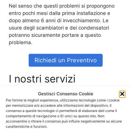
Nel senso che questi problemi si propongono
entro pochi mesi dalla prima installazione e
dopo almeno 6 anni di invecchiamento. Le
usure degli scambiatori e dei condensatori
potranno sicuramente portare a questo
problema.
Richiedi un Preventivo
I nostri servizi
Gestisci Consenso Cookie
Costo Caldaia
Civitella San Paolo
Per fornire le migliori esperienze, utilizziamo tecnologie come i cookie
Costo Caldaia Ariston
Civitella San Paolo
per memorizzare e/o accedere alle informazioni del dispositivo. Il
Costo Caldaia Beretta
Civitella San
consenso a queste tecnologie ci permetterà di elaborare dati come il
Paolo
comportamento di navigazione o ID unici su questo sito. Non
acconsentire o ritirare il consenso può influire negativamente su alcune
Costo Caldaia Biasi
Civitella San Paolo
caratteristiche e funzioni.
Costo Caldaia Ferroli
Civitella San Paolo