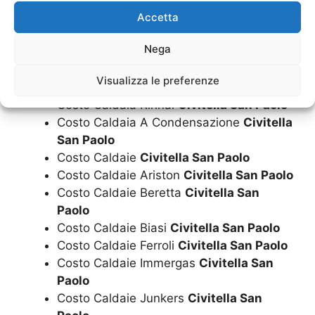
Costo Caldaia Immergas
Civitella San
Accetta
Paolo
Nega
Costo Caldaia Junkers
Civitella San
Paolo
Visualizza le preferenze
Costo Caldaia Riello
Civitella San Paolo
Costo Caldaia Rinnai
Civitella San Paolo
Costo Caldaia A Condensazione
Civitella
San Paolo
Costo Caldaie
Civitella San Paolo
Costo Caldaie Ariston
Civitella San Paolo
Costo Caldaie Beretta
Civitella San
Paolo
Costo Caldaie Biasi
Civitella San Paolo
Costo Caldaie Ferroli
Civitella San Paolo
Costo Caldaie Immergas
Civitella San
Paolo
Costo Caldaie Junkers
Civitella San