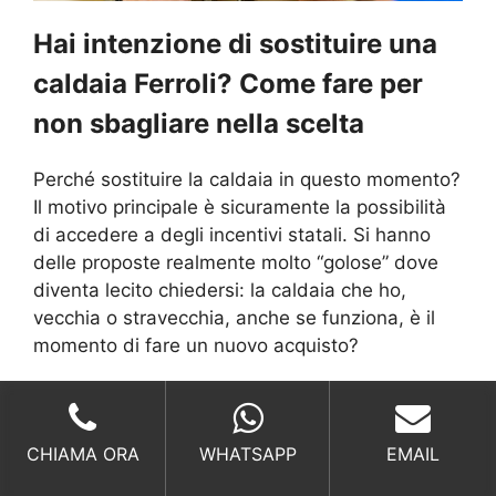
Hai intenzione di sostituire una
caldaia Ferroli? Come fare per
non sbagliare nella scelta
Perché sostituire la caldaia in questo momento?
Il motivo principale è sicuramente la possibilità
di accedere a degli incentivi statali. Si hanno
delle proposte realmente molto “golose” dove
diventa lecito chiedersi: la caldaia che ho,
vecchia o stravecchia, anche se funziona, è il
momento di fare un nuovo acquisto?
Un supporto per ricercare la giusta risposta la
potrete trovare solo rivolgendovi a dei
CHIAMA ORA
WHATSAPP
EMAIL
rivenditori e tecnici Ferroli che sono
aggiornatissimi sulle ultime novità dello Stato,