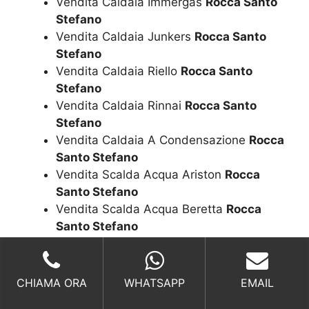
Vendita Caldaia Immergas
Rocca Santo
Stefano
Vendita Caldaia Junkers
Rocca Santo
Stefano
Vendita Caldaia Riello
Rocca Santo
Stefano
Vendita Caldaia Rinnai
Rocca Santo
Stefano
Vendita Caldaia A Condensazione
Rocca
Santo Stefano
Vendita Scalda Acqua Ariston
Rocca
Santo Stefano
Vendita Scalda Acqua Beretta
Rocca
Santo Stefano
Vendita Scalda Acqua Biasi
Rocca Santo
Stefano
Vendita Scalda Acqua Rinnai
Rocca
CHIAMA ORA
WHATSAPP
EMAIL
Santo Stefano