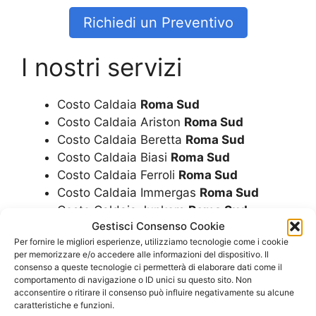
Richiedi un Preventivo
I nostri servizi
Costo Caldaia
Roma Sud
Costo Caldaia Ariston
Roma Sud
Costo Caldaia Beretta
Roma Sud
Costo Caldaia Biasi
Roma Sud
Costo Caldaia Ferroli
Roma Sud
Costo Caldaia Immergas
Roma Sud
Costo Caldaia Junkers
Roma Sud
Gestisci Consenso Cookie
Costo Caldaia Riello
Roma Sud
Per fornire le migliori esperienze, utilizziamo tecnologie come i cookie
Costo Caldaia Rinnai
Roma Sud
per memorizzare e/o accedere alle informazioni del dispositivo. Il
Costo Caldaia A Condensazione
Roma
consenso a queste tecnologie ci permetterà di elaborare dati come il
Sud
comportamento di navigazione o ID unici su questo sito. Non
acconsentire o ritirare il consenso può influire negativamente su alcune
Costo Caldaie
Roma Sud
caratteristiche e funzioni.
Costo Caldaie Ariston
Roma Sud