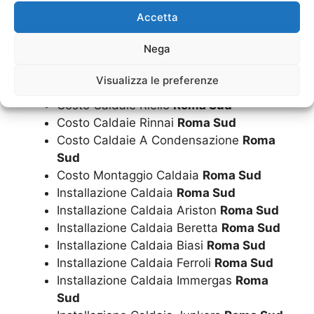
Accetta
Costo Caldaie Beretta
Roma Sud
Costo Caldaie Biasi
Roma Sud
Nega
Costo Caldaie Ferroli
Roma Sud
Costo Caldaie Immergas
Roma Sud
Visualizza le preferenze
Costo Caldaie Junkers
Roma Sud
Costo Caldaie Riello
Roma Sud
Costo Caldaie Rinnai
Roma Sud
Costo Caldaie A Condensazione
Roma
Sud
Costo Montaggio Caldaia
Roma Sud
Installazione Caldaia
Roma Sud
Installazione Caldaia Ariston
Roma Sud
Installazione Caldaia Beretta
Roma Sud
Installazione Caldaia Biasi
Roma Sud
Installazione Caldaia Ferroli
Roma Sud
Installazione Caldaia Immergas
Roma
Sud