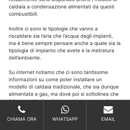
caldaia a condensazione alimentati da questi
combustibili.
Inoltre ci sono le tipologie che vanno a
riscaldare sia l’aria che l’acqua degli impianti,
ma è bene sempre pensare anche a quale sia la
tipologia di impianto che avete e la metratura
dell’ambiente.
Su
internet
notiamo che ci sono tantissime
informazioni su come poter installare un
modello di caldaia tradizionale, che sia dunque
alimentata a gas, ma dove poi si sottolinea che
è importante che ci sia comunque un tecnico.
Diciamo che sono anche discordanti perché poi
aiutano il consumatore a seguire, nei minimi
CHIAMA ORA
WHATSAPP
EMAIL
dettagli, i passaggi che riguardano