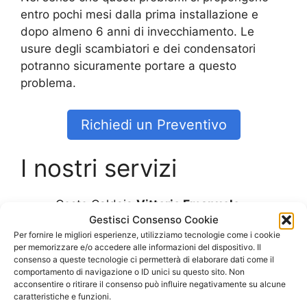
entro pochi mesi dalla prima installazione e
dopo almeno 6 anni di invecchiamento. Le
usure degli scambiatori e dei condensatori
potranno sicuramente portare a questo
problema.
Richiedi un Preventivo
I nostri servizi
Costo Caldaia
Vittorio Emanuele
Gestisci Consenso Cookie
Costo Caldaia Ariston
Vittorio Emanuele
Per fornire le migliori esperienze, utilizziamo tecnologie come i cookie
Costo Caldaia Beretta
Vittorio Emanuele
per memorizzare e/o accedere alle informazioni del dispositivo. Il
Costo Caldaia Biasi
Vittorio Emanuele
consenso a queste tecnologie ci permetterà di elaborare dati come il
Costo Caldaia Ferroli
Vittorio Emanuele
comportamento di navigazione o ID unici su questo sito. Non
acconsentire o ritirare il consenso può influire negativamente su alcune
Costo Caldaia Immergas
Vittorio
caratteristiche e funzioni.
Emanuele