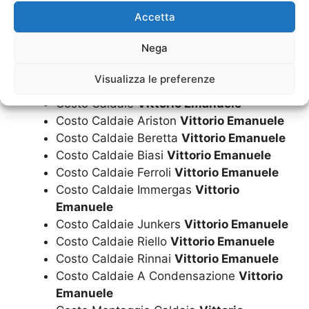
Accetta
Costo Caldaia Junkers
Vittorio Emanuele
Costo Caldaia Riello
Vittorio Emanuele
Nega
Costo Caldaia Rinnai
Vittorio Emanuele
Costo Caldaia A Condensazione
Vittorio
Visualizza le preferenze
Emanuele
Costo Caldaie
Vittorio Emanuele
Costo Caldaie Ariston
Vittorio Emanuele
Costo Caldaie Beretta
Vittorio Emanuele
Costo Caldaie Biasi
Vittorio Emanuele
Costo Caldaie Ferroli
Vittorio Emanuele
Costo Caldaie Immergas
Vittorio
Emanuele
Costo Caldaie Junkers
Vittorio Emanuele
Costo Caldaie Riello
Vittorio Emanuele
Costo Caldaie Rinnai
Vittorio Emanuele
Costo Caldaie A Condensazione
Vittorio
Emanuele