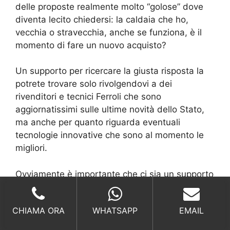
delle proposte realmente molto “golose” dove
diventa lecito chiedersi: la caldaia che ho,
vecchia o stravecchia, anche se funziona, è il
momento di fare un nuovo acquisto?
Un supporto per ricercare la giusta risposta la
potrete trovare solo rivolgendovi a dei
rivenditori e tecnici Ferroli che sono
aggiornatissimi sulle ultime novità dello Stato,
ma anche per quanto riguarda eventuali
tecnologie innovative che sono al momento le
migliori.
Ovviamente è importante che ci sia un supporto
tecnico e un sostegno informativo, sia perché i
costi di una caldaia possono anche essere
CHIAMA ORA
WHATSAPP
EMAIL
molto alti, ma perché si devono cercare le
giuste funzioni e modelli che possono poi