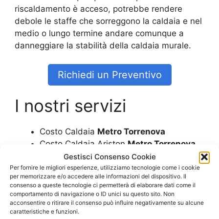
riscaldamento è acceso, potrebbe rendere
debole le staffe che sorreggono la caldaia e nel
medio o lungo termine andare comunque a
danneggiare la stabilità della caldaia murale.
Richiedi un Preventivo
I nostri servizi
Costo Caldaia
Metro Torrenova
Costo Caldaia Ariston
Metro Torrenova
Costo Caldaia Beretta
Metro Torrenova
Gestisci Consenso Cookie
Costo Caldaia Biasi
Metro Torrenova
Per fornire le migliori esperienze, utilizziamo tecnologie come i cookie
per memorizzare e/o accedere alle informazioni del dispositivo. Il
Costo Caldaia Ferroli
Metro Torrenova
consenso a queste tecnologie ci permetterà di elaborare dati come il
Costo Caldaia Immergas
Metro
comportamento di navigazione o ID unici su questo sito. Non
acconsentire o ritirare il consenso può influire negativamente su alcune
Torrenova
caratteristiche e funzioni.
Costo Caldaia Junkers
Metro Torrenova