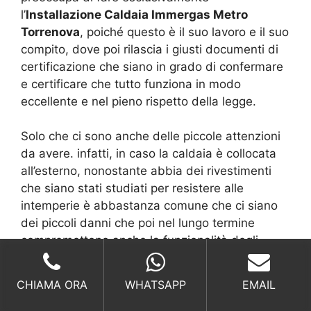
l’
Installazione Caldaia Immergas Metro
Torrenova
, poiché questo è il suo lavoro e il suo
compito, dove poi rilascia i giusti documenti di
certificazione che siano in grado di confermare
e certificare che tutto funziona in modo
eccellente e nel pieno rispetto della legge.
Solo che ci sono anche delle piccole attenzioni
da avere. infatti, in caso la caldaia è collocata
all’esterno, nonostante abbia dei rivestimenti
che siano stati studiati per resistere alle
intemperie è abbastanza comune che ci siano
dei piccoli danni che poi nel lungo termine
compromettono anche la funzionalità degli
ingranaggi interni.
CHIAMA ORA
WHATSAPP
EMAIL
Ci sono degli accorgimenti che si possono fare
e dove poi il tecnico dell’
Installazione Caldaia