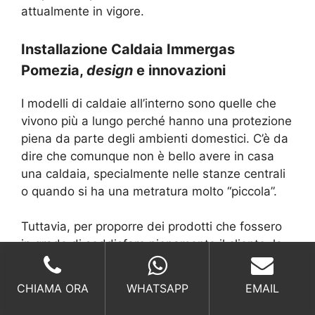
attualmente in vigore.
Installazione Caldaia Immergas
Pomezia,
design
e innovazioni
I modelli di caldaie all’interno sono quelle che
vivono più a lungo perché hanno una protezione
piena da parte degli ambienti domestici. C’è da
dire che comunque non è bello avere in casa
una caldaia, specialmente nelle stanze centrali
o quando si ha una metratura molto “piccola”.
Tuttavia, per proporre dei prodotti che fossero
in grado di soddisfare pienamente il cliente, la
Immergas
ha deciso di studiare dei modelli che
fossero in grado di avere dei
design
innovativi e
CHIAMA ORA
WHATSAPP
EMAIL
intramontabili, ma anche con la piena
attenzione per le dimensioni.