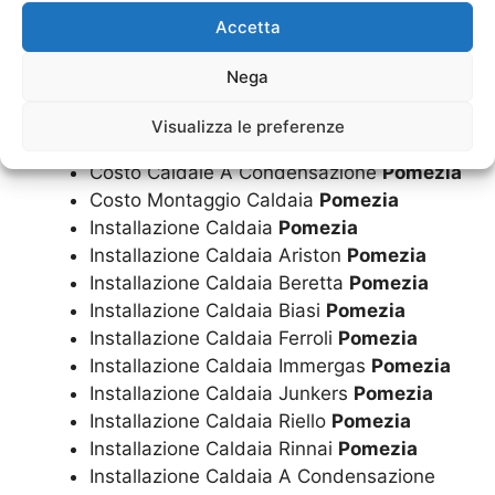
Costo Caldaie Biasi
Pomezia
Accetta
Costo Caldaie Ferroli
Pomezia
Costo Caldaie Immergas
Pomezia
Nega
Costo Caldaie Junkers
Pomezia
Costo Caldaie Riello
Pomezia
Visualizza le preferenze
Costo Caldaie Rinnai
Pomezia
Costo Caldaie A Condensazione
Pomezia
Costo Montaggio Caldaia
Pomezia
Installazione Caldaia
Pomezia
Installazione Caldaia Ariston
Pomezia
Installazione Caldaia Beretta
Pomezia
Installazione Caldaia Biasi
Pomezia
Installazione Caldaia Ferroli
Pomezia
Installazione Caldaia Immergas
Pomezia
Installazione Caldaia Junkers
Pomezia
Installazione Caldaia Riello
Pomezia
Installazione Caldaia Rinnai
Pomezia
Installazione Caldaia A Condensazione