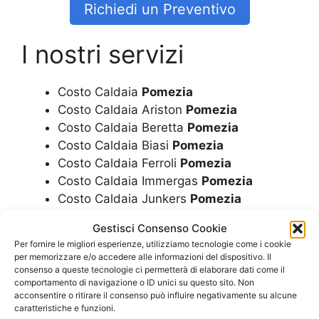
Richiedi un Preventivo
I nostri servizi
Costo Caldaia
Pomezia
Costo Caldaia Ariston
Pomezia
Costo Caldaia Beretta
Pomezia
Costo Caldaia Biasi
Pomezia
Costo Caldaia Ferroli
Pomezia
Costo Caldaia Immergas
Pomezia
Costo Caldaia Junkers
Pomezia
Costo Caldaia Riello
Pomezia
Gestisci Consenso Cookie
Costo Caldaia Rinnai
Pomezia
Per fornire le migliori esperienze, utilizziamo tecnologie come i cookie
Costo Caldaia A Condensazione
Pomezia
per memorizzare e/o accedere alle informazioni del dispositivo. Il
Costo Caldaie
Pomezia
consenso a queste tecnologie ci permetterà di elaborare dati come il
comportamento di navigazione o ID unici su questo sito. Non
Costo Caldaie Ariston
Pomezia
acconsentire o ritirare il consenso può influire negativamente su alcune
Costo Caldaie Beretta
Pomezia
caratteristiche e funzioni.