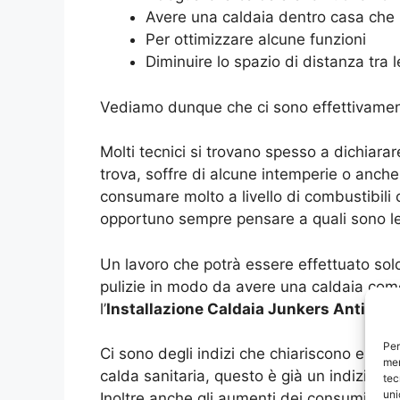
Avere una caldaia dentro casa che 
Per ottimizzare alcune funzioni
Diminuire lo spazio di distanza tra 
Vediamo dunque che ci sono effettivament
Molti tecnici si trovano spesso a dichiarar
trova, soffre di alcune intemperie o anch
consumare molto a livello di combustibili 
opportuno sempre pensare a quali sono le c
Un lavoro che potrà essere effettuato so
pulizie in modo da avere una caldaia come
l’
Installazione Caldaia Junkers Anticoli
Per
Ci sono degli indizi che chiariscono esat
mem
calda sanitaria, questo è già un indizio c
tec
uni
Inoltre anche gli aumenti dei consumi so