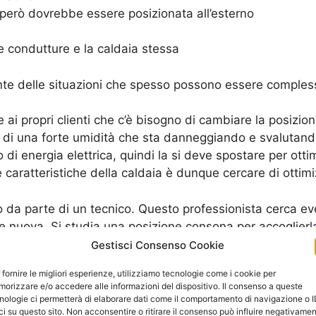
però dovrebbe essere posizionata all’esterno
le condutture e la caldaia stessa
e delle situazioni che spesso possono essere compless
e ai propri clienti che c’è bisogno di cambiare la posizio
e di una forte umidità che sta danneggiando e svalutando
o di energia elettrica, quindi la si deve spostare per ot
aratteristiche della caldaia è dunque cercare di ottimiz
lo da parte di un tecnico. Questo professionista cerca 
 nuova. Si studia una posizione consona per accoglierla
 Corrado
.
Gestisci Consenso Cookie
 fornire le migliori esperienze, utilizziamo tecnologie come i cookie per
tamente quali sono i problemi che la caldaia sta avendo,
orizzare e/o accedere alle informazioni del dispositivo. Il consenso a queste
he indica che ci sono intemperie o altri elementi che dipe
nologie ci permetterà di elaborare dati come il comportamento di navigazione o 
ci su questo sito. Non acconsentire o ritirare il consenso può influire negativame
no un chiaro “segno” che c’è un rallentamento del mecca