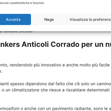
alcune caratteristiche e funzioni.
o diversi svantaggi, tra cui anche i consumi aumentati,
 Caldaia Junkers Anticoli Corrado
che già si possiede. 
Accetta
Nega
Visualizza le preferen
maggiore “buona salute” di questa struttura. Dunque ecco
 caldaia stessa.
unkers Anticoli Corrado per un 
nto, rendendolo più innovativo e anche molto più facile d
e.
 impianti spesso dipendono dal fatto che c’è solo un cami
 o un climatizzatore che riesce a riscaldare determinati
ermosifoni o anche con un pavimento radiante, sono le s