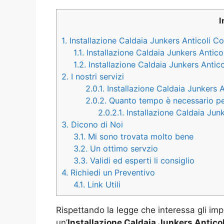
I
1.
Installazione Caldaia Junkers Anticoli C
1.1.
Installazione Caldaia Junkers Antico
1.2.
Installazione Caldaia Junkers Antic
2.
I nostri servizi
2.0.1.
Installazione Caldaia Junkers A
2.0.2.
Quanto tempo è necessario per 
2.0.2.1.
Installazione Caldaia Junk
3.
Dicono di Noi
3.1.
Mi sono trovata molto bene
3.2.
Un ottimo servzio
3.3.
Validi ed esperti li consiglio
4.
Richiedi un Preventivo
4.1.
Link Utili
Rispettando la legge che interessa gli imp
un’
Installazione Caldaia Junkers Antico