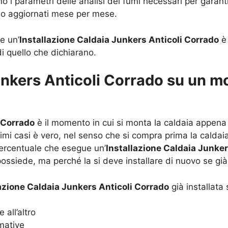
ono i parametri delle analisi dei fumi necessari per gar
sso aggiornati mese per mese.
e un’
Installazione Caldaia Junkers Anticoli Corrado
è 
di quello che dichiarano.
unkers Anticoli Corrado su un mo
 Corrado
è il momento in cui si monta la caldaia appena
ssimi casi è vero, nel senso che si compra prima la calda
 percentuale che esegue un’
Installazione Caldaia Junker
 possiede, ma perché la si deve installare di nuovo se gi
azione Caldaia Junkers Anticoli Corrado
già installata
 all’altro
mative