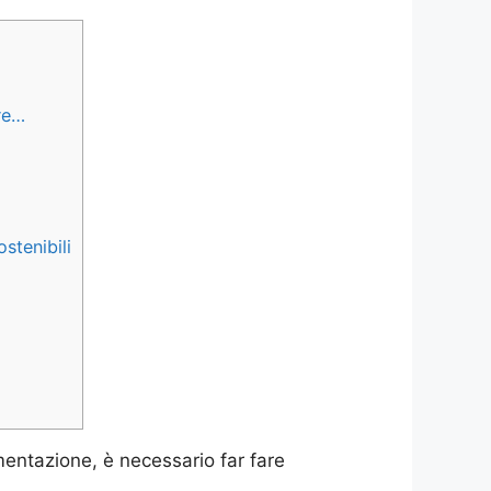
re…
stenibili
mentazione, è necessario far fare