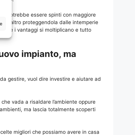
 si potrebbe essere spinti con maggiore
Tra l’altro proteggendola dalle intemperie
ze
 che i vantaggi si moltiplicano e tutto
nuovo impianto, ma
a gestire, vuol dire investire e aiutare ad
no che vada a risaldare l’ambiente oppure
 ambienti, ma lascia totalmente scoperti
celte migliori che possiamo avere in casa