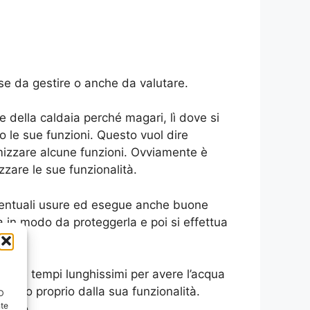
e da gestire o anche da valutare.
ne della caldaia perché magari, lì dove si
 le sue funzioni. Questo vuol dire
timizzare alcune funzioni. Ovviamente è
zare le sue funzionalità.
eventuali usure ed esegue anche buone
 in modo da proteggerla e poi si effettua
 come tempi lunghissimi per avere l’acqua
ndono proprio dalla sua funzionalità.
ID
nte
nismo.