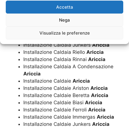
Installazione Caldaia
Ariccia
Accetta
Installazione Caldaia Ariston
Ariccia
Installazione Caldaia Beretta
Ariccia
Nega
Installazione Caldaia Biasi
Ariccia
Installazione Caldaia Ferroli
Ariccia
Visualizza le preferenze
Installazione Caldaia Immergas
Ariccia
Installazione Caldaia Junkers
Ariccia
Installazione Caldaia Riello
Ariccia
Installazione Caldaia Rinnai
Ariccia
Installazione Caldaia A Condensazione
Ariccia
Installazione Caldaie
Ariccia
Installazione Caldaie Ariston
Ariccia
Installazione Caldaie Beretta
Ariccia
Installazione Caldaie Biasi
Ariccia
Installazione Caldaie Ferroli
Ariccia
Installazione Caldaie Immergas
Ariccia
Installazione Caldaie Junkers
Ariccia