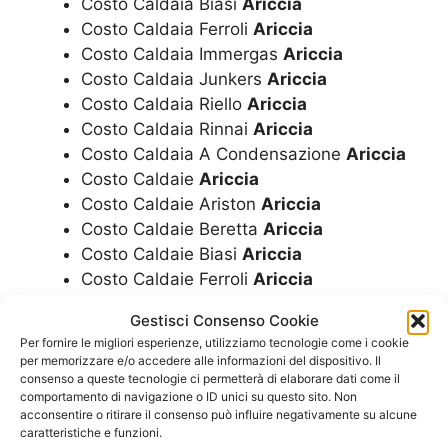
Costo Caldaia Biasi
Ariccia
Costo Caldaia Ferroli
Ariccia
Costo Caldaia Immergas
Ariccia
Costo Caldaia Junkers
Ariccia
Costo Caldaia Riello
Ariccia
Costo Caldaia Rinnai
Ariccia
Costo Caldaia A Condensazione
Ariccia
Costo Caldaie
Ariccia
Costo Caldaie Ariston
Ariccia
Costo Caldaie Beretta
Ariccia
Costo Caldaie Biasi
Ariccia
Costo Caldaie Ferroli
Ariccia
Costo Caldaie Immergas
Ariccia
Gestisci Consenso Cookie
Costo Caldaie Junkers
Ariccia
Per fornire le migliori esperienze, utilizziamo tecnologie come i cookie
Costo Caldaie Riello
Ariccia
per memorizzare e/o accedere alle informazioni del dispositivo. Il
Costo Caldaie Rinnai
Ariccia
consenso a queste tecnologie ci permetterà di elaborare dati come il
comportamento di navigazione o ID unici su questo sito. Non
Costo Caldaie A Condensazione
Ariccia
acconsentire o ritirare il consenso può influire negativamente su alcune
Costo Montaggio Caldaia
Ariccia
caratteristiche e funzioni.