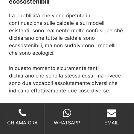
ecosostenibili
La pubblicità che viene ripetuta in
continuazione sulle caldaie e sui modelli
esistenti, sono realmente molto confusi, perché
dichiarano che tutte le caldaie sono
ecosostenibili, ma non suddividono i modelli
che sono ecologici.
In questo momento sicuramente tanti
dichiarano che sono la stessa cosa, ma invece
sono due vocaboli assolutamente diversi che
indicano effettivamente due cose diverse.
Per quanto riguarda l’ecosostenibilità si indicano
tutte le funzioni che riguardano i consumi che
sono rivolti direttamente alla funzionalità e
CHIAMA ORA
WHATSAPP
EMAIL
all’accensione della caldaia. praticamente si