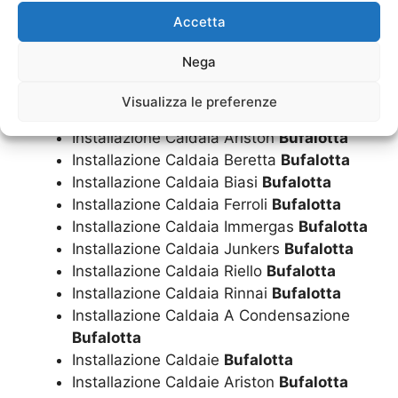
Costo Caldaie Riello
Bufalotta
Accetta
Costo Caldaie Rinnai
Bufalotta
Costo Caldaie A Condensazione
Nega
Bufalotta
Costo Montaggio Caldaia
Bufalotta
Visualizza le preferenze
Installazione Caldaia
Bufalotta
Installazione Caldaia Ariston
Bufalotta
Installazione Caldaia Beretta
Bufalotta
Installazione Caldaia Biasi
Bufalotta
Installazione Caldaia Ferroli
Bufalotta
Installazione Caldaia Immergas
Bufalotta
Installazione Caldaia Junkers
Bufalotta
Installazione Caldaia Riello
Bufalotta
Installazione Caldaia Rinnai
Bufalotta
Installazione Caldaia A Condensazione
Bufalotta
Installazione Caldaie
Bufalotta
Installazione Caldaie Ariston
Bufalotta