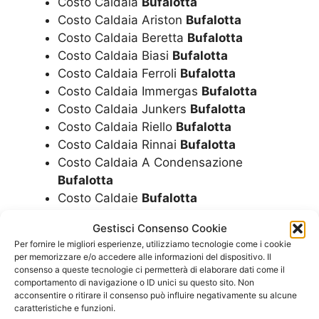
Costo Caldaia
Bufalotta
Costo Caldaia Ariston
Bufalotta
Costo Caldaia Beretta
Bufalotta
Costo Caldaia Biasi
Bufalotta
Costo Caldaia Ferroli
Bufalotta
Costo Caldaia Immergas
Bufalotta
Costo Caldaia Junkers
Bufalotta
Costo Caldaia Riello
Bufalotta
Costo Caldaia Rinnai
Bufalotta
Costo Caldaia A Condensazione
Bufalotta
Costo Caldaie
Bufalotta
Costo Caldaie Ariston
Bufalotta
Gestisci Consenso Cookie
Costo Caldaie Beretta
Bufalotta
Per fornire le migliori esperienze, utilizziamo tecnologie come i cookie
Costo Caldaie Biasi
Bufalotta
per memorizzare e/o accedere alle informazioni del dispositivo. Il
Costo Caldaie Ferroli
Bufalotta
consenso a queste tecnologie ci permetterà di elaborare dati come il
comportamento di navigazione o ID unici su questo sito. Non
Costo Caldaie Immergas
Bufalotta
acconsentire o ritirare il consenso può influire negativamente su alcune
Costo Caldaie Junkers
Bufalotta
caratteristiche e funzioni.