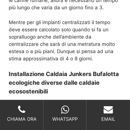
le canne fumarie, allora è necessario un tempo
più lungo che varia da un giorno fino a 3.
Mentre per gli impianti centralizzati il tempo
deve essere calcolato solo quando si fa un
sopralluogo anche dell’ambiente da
centralizzare che sarà di una metratura molto
estesa o a più piani. Dunque si pensa ad una
stima approssimativa di 4 o 8 giorni.
Installazione Caldaia Junkers Bufalotta
ecologiche diverse dalle caldaie
ecosostenibili
La pubblicità che viene ripetuta in
continuazione sulle caldaie e sui modelli
CHIAMA ORA
WHATSAPP
EMAIL
esistenti, sono realmente molto confusi, perché
dichiarano che tutte le caldaie sono