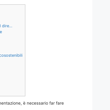
l dire…
re
cosostenibili
mentazione, è necessario far fare