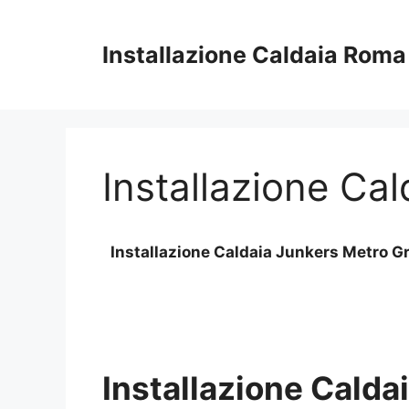
Vai
al
Installazione Caldaia Roma
contenuto
Installazione Ca
Installazione Caldaia Junkers Metro G
Installazione Calda