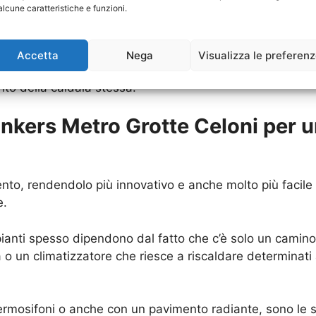
alcune caratteristiche e funzioni.
o diversi svantaggi, tra cui anche i consumi aumentati,
 Caldaia Junkers Metro Grotte Celoni
che già si possied
Accetta
Nega
Visualizza le preferen
 anche una maggiore “buona salute” di questa struttura. 
o della caldaia stessa.
unkers Metro Grotte Celoni per 
nto, rendendolo più innovativo e anche molto più facile d
e.
 impianti spesso dipendono dal fatto che c’è solo un cami
 o un climatizzatore che riesce a riscaldare determinati
ermosifoni o anche con un pavimento radiante, sono le s