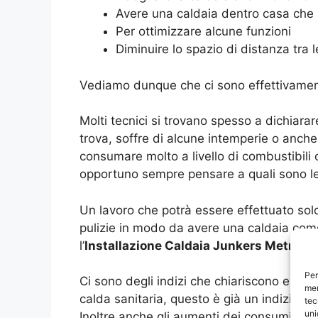
Avere una caldaia dentro casa che 
Per ottimizzare alcune funzioni
Diminuire lo spazio di distanza tra 
Vediamo dunque che ci sono effettivament
Molti tecnici si trovano spesso a dichiarar
trova, soffre di alcune intemperie o anch
consumare molto a livello di combustibili 
opportuno sempre pensare a quali sono le c
Un lavoro che potrà essere effettuato so
pulizie in modo da avere una caldaia come
l’
Installazione Caldaia Junkers Metro Gr
Per
Ci sono degli indizi che chiariscono esat
mem
calda sanitaria, questo è già un indizio c
tec
uni
Inoltre anche gli aumenti dei consumi so