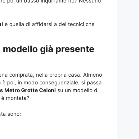
antire poi un basso inquinamento? Nessuno
ni
è quella di affidarsi a dei tecnici che
n modello già presente
pena comprata, nella propria casa. Almeno
ia è poi, in modo conseguenziale, si passa
s Metro Grotte Celoni
su un modello di
à è montata?
ata sono: