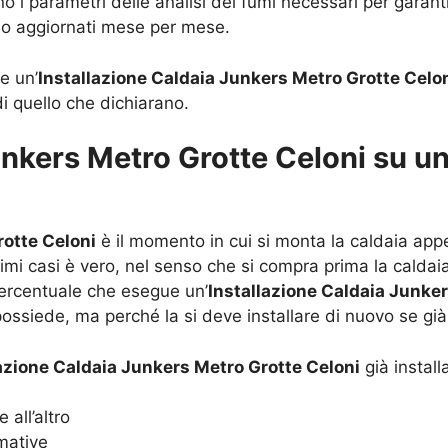
ono i parametri delle analisi dei fumi necessari per gar
sso aggiornati mese per mese.
e un’
Installazione Caldaia Junkers Metro Grotte Celo
di quello che dichiarano.
unkers Metro Grotte Celoni su u
rotte Celoni
è il momento in cui si monta la caldaia ap
ssimi casi è vero, nel senso che si compra prima la calda
 percentuale che esegue un’
Installazione Caldaia Junker
 possiede, ma perché la si deve installare di nuovo se gi
azione Caldaia Junkers Metro Grotte Celoni
già install
 all’altro
mative