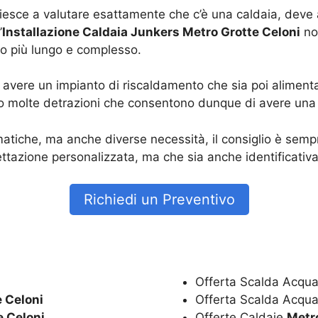
riesce a valutare esattamente che c’è una caldaia, deve
’
Installazione Caldaia Junkers Metro Grotte Celoni
non
to più lungo e complesso.
vere un impianto di riscaldamento che sia poi alimenta
o molte detrazioni che consentono dunque di avere una r
tiche, ma anche diverse necessità, il consiglio è sempre
tazione personalizzata, ma che sia anche identificativa
Richiedi un Preventivo
Offerta Scalda Acqua
 Celoni
Offerta Scalda Acqua
e Celoni
Offerte Caldaie
Metro