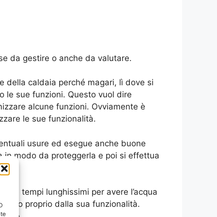
e da gestire o anche da valutare.
ne della caldaia perché magari, lì dove si
 le sue funzioni. Questo vuol dire
timizzare alcune funzioni. Ovviamente è
zare le sue funzionalità.
eventuali usure ed esegue anche buone
 in modo da proteggerla e poi si effettua
 come tempi lunghissimi per avere l’acqua
ndono proprio dalla sua funzionalità.
ID
nte
nismo.