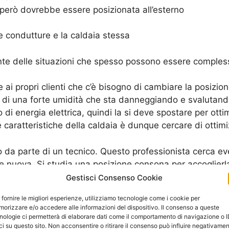
però dovrebbe essere posizionata all’esterno
le condutture e la caldaia stessa
e delle situazioni che spesso possono essere compless
e ai propri clienti che c’è bisogno di cambiare la posizio
e di una forte umidità che sta danneggiando e svalutando
o di energia elettrica, quindi la si deve spostare per ot
aratteristiche della caldaia è dunque cercare di ottimiz
lo da parte di un tecnico. Questo professionista cerca 
 nuova. Si studia una posizione consona per accoglierla
otte Celoni
.
Gestisci Consenso Cookie
 fornire le migliori esperienze, utilizziamo tecnologie come i cookie per
tamente quali sono i problemi che la caldaia sta avendo,
orizzare e/o accedere alle informazioni del dispositivo. Il consenso a queste
he indica che ci sono intemperie o altri elementi che dipe
nologie ci permetterà di elaborare dati come il comportamento di navigazione o 
ci su questo sito. Non acconsentire o ritirare il consenso può influire negativame
no un chiaro “segno” che c’è un rallentamento del mecca