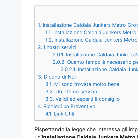
1.
Installazione Caldaia Junkers Metro Grot
1.1.
Installazione Caldaia Junkers Metro
1.2.
Installazione Caldaia Junkers Metro
2.
I nostri servizi
2.0.1.
Installazione Caldaia Junkers M
2.0.2.
Quanto tempo è necessario per 
2.0.2.1.
Installazione Caldaia Junk
3.
Dicono di Noi
3.1.
Mi sono trovata molto bene
3.2.
Un ottimo servzio
3.3.
Validi ed esperti li consiglio
4.
Richiedi un Preventivo
4.1.
Link Utili
Rispettando la legge che interessa gli imp
un’
Installazione Caldaia Junkers Metro 