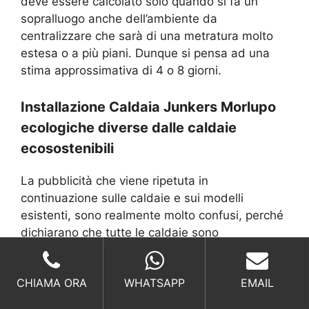
deve essere calcolato solo quando si fa un
sopralluogo anche dell’ambiente da
centralizzare che sarà di una metratura molto
estesa o a più piani. Dunque si pensa ad una
stima approssimativa di 4 o 8 giorni.
Installazione Caldaia Junkers Morlupo
ecologiche diverse dalle caldaie
ecosostenibili
La pubblicità che viene ripetuta in
continuazione sulle caldaie e sui modelli
esistenti, sono realmente molto confusi, perché
dichiarano che tutte le caldaie sono
ecosostenibili, ma non suddividono i modelli
che sono ecologici.
CHIAMA ORA
WHATSAPP
EMAIL
In questo momento sicuramente tanti