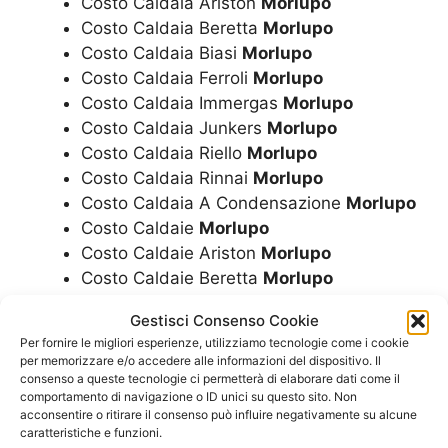
Costo Caldaia Ariston
Morlupo
Costo Caldaia Beretta
Morlupo
Costo Caldaia Biasi
Morlupo
Costo Caldaia Ferroli
Morlupo
Costo Caldaia Immergas
Morlupo
Costo Caldaia Junkers
Morlupo
Costo Caldaia Riello
Morlupo
Costo Caldaia Rinnai
Morlupo
Costo Caldaia A Condensazione
Morlupo
Costo Caldaie
Morlupo
Costo Caldaie Ariston
Morlupo
Costo Caldaie Beretta
Morlupo
Costo Caldaie Biasi
Morlupo
Gestisci Consenso Cookie
Costo Caldaie Ferroli
Morlupo
Per fornire le migliori esperienze, utilizziamo tecnologie come i cookie
Costo Caldaie Immergas
Morlupo
per memorizzare e/o accedere alle informazioni del dispositivo. Il
Costo Caldaie Junkers
Morlupo
consenso a queste tecnologie ci permetterà di elaborare dati come il
comportamento di navigazione o ID unici su questo sito. Non
Costo Caldaie Riello
Morlupo
acconsentire o ritirare il consenso può influire negativamente su alcune
Costo Caldaie Rinnai
Morlupo
caratteristiche e funzioni.