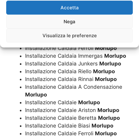
Costo Caldaie A Condensazione
Morlupo
Accetta
Costo Montaggio Caldaia
Morlupo
Installazione Caldaia
Morlupo
Nega
Installazione Caldaia Ariston
Morlupo
Installazione Caldaia Beretta
Morlupo
Visualizza le preferenze
Installazione Caldaia Biasi
Morlupo
Installazione Caldaia Ferroli
Morlupo
Installazione Caldaia Immergas
Morlupo
Installazione Caldaia Junkers
Morlupo
Installazione Caldaia Riello
Morlupo
Installazione Caldaia Rinnai
Morlupo
Installazione Caldaia A Condensazione
Morlupo
Installazione Caldaie
Morlupo
Installazione Caldaie Ariston
Morlupo
Installazione Caldaie Beretta
Morlupo
Installazione Caldaie Biasi
Morlupo
Installazione Caldaie Ferroli
Morlupo