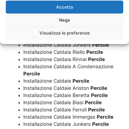
Installazione Caldaia
Percile
Accetta
Installazione Caldaia Ariston
Percile
Installazione Caldaia Beretta
Percile
Nega
Installazione Caldaia Biasi
Percile
Installazione Caldaia Ferroli
Percile
Visualizza le preferenze
Installazione Caldaia Immergas
Percile
Installazione Caldaia Junkers
Percile
Installazione Caldaia Riello
Percile
Installazione Caldaia Rinnai
Percile
Installazione Caldaia A Condensazione
Percile
Installazione Caldaie
Percile
Installazione Caldaie Ariston
Percile
Installazione Caldaie Beretta
Percile
Installazione Caldaie Biasi
Percile
Installazione Caldaie Ferroli
Percile
Installazione Caldaie Immergas
Percile
Installazione Caldaie Junkers
Percile