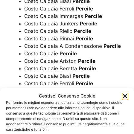
Costo Caldaia Biasi
Percile
Costo Caldaia Ferroli
Percile
Costo Caldaia Immergas
Percile
Costo Caldaia Junkers
Percile
Costo Caldaia Riello
Percile
Costo Caldaia Rinnai
Percile
Costo Caldaia A Condensazione
Percile
Costo Caldaie
Percile
Costo Caldaie Ariston
Percile
Costo Caldaie Beretta
Percile
Costo Caldaie Biasi
Percile
Costo Caldaie Ferroli
Percile
Costo Caldaie Immergas
Percile
Gestisci Consenso Cookie
Costo Caldaie Junkers
Percile
Per fornire le migliori esperienze, utilizziamo tecnologie come i cookie
Costo Caldaie Riello
Percile
per memorizzare e/o accedere alle informazioni del dispositivo. Il
Costo Caldaie Rinnai
Percile
consenso a queste tecnologie ci permetterà di elaborare dati come il
comportamento di navigazione o ID unici su questo sito. Non
Costo Caldaie A Condensazione
Percile
acconsentire o ritirare il consenso può influire negativamente su alcune
Costo Montaggio Caldaia
Percile
caratteristiche e funzioni.