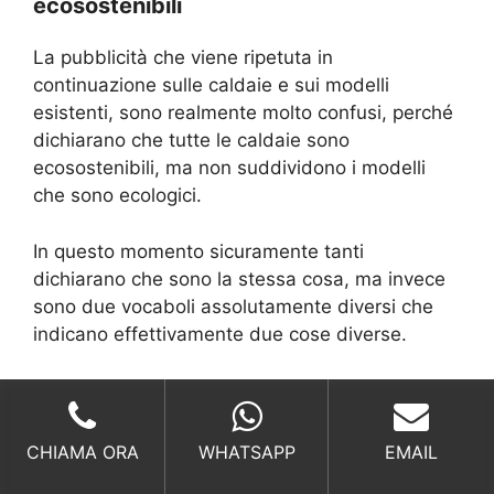
ecosostenibili
La pubblicità che viene ripetuta in
continuazione sulle caldaie e sui modelli
esistenti, sono realmente molto confusi, perché
dichiarano che tutte le caldaie sono
ecosostenibili, ma non suddividono i modelli
che sono ecologici.
In questo momento sicuramente tanti
dichiarano che sono la stessa cosa, ma invece
sono due vocaboli assolutamente diversi che
indicano effettivamente due cose diverse.
Per quanto riguarda l’ecosostenibilità si indicano
tutte le funzioni che riguardano i consumi che
sono rivolti direttamente alla funzionalità e
CHIAMA ORA
WHATSAPP
EMAIL
all’accensione della caldaia. praticamente si