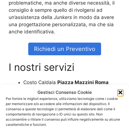
problematiche, ma anche diverse necessità, il
consiglio è sempre quello di rivolgersi ad
un’assistenza della
Junkers
in modo da avere
una progettazione personalizzata, ma che sia
anche identificativa.
Richiedi un Preventivo
I nostri servizi
Costo Caldaia
Piazza Mazzini Roma
Costo Caldaia Ariston
Piazza Mazzini
Gestisci Consenso Cookie
Roma
Per fornire le migliori esperienze, utilizziamo tecnologie come i cookie
Costo Caldaia Beretta
Piazza Mazzini
per memorizzare e/o accedere alle informazioni del dispositivo. Il
consenso a queste tecnologie ci permetterà di elaborare dati come il
Roma
comportamento di navigazione o ID unici su questo sito. Non
Costo Caldaia Biasi
Piazza Mazzini
acconsentire o ritirare il consenso può influire negativamente su alcune
caratteristiche e funzioni.
Roma