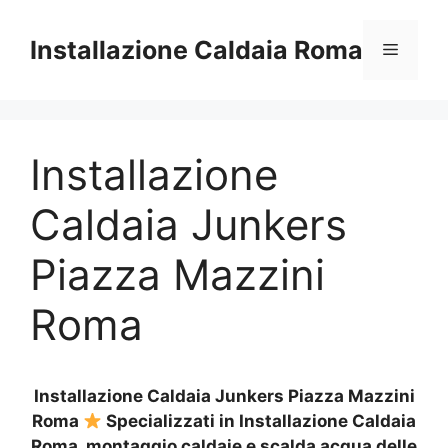
Vai
al
Installazione Caldaia Roma
Menu
contenuto
Installazione
Caldaia Junkers
Piazza Mazzini
Roma
Installazione Caldaia Junkers Piazza Mazzini
Roma
Specializzati in Installazione Caldaia
Roma, montaggio caldaie e scalda acqua delle