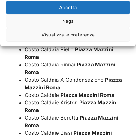
Costo Caldaia Ferroli
Piazza Mazzini
Accetta
Roma
Costo Caldaia Immergas
Piazza Mazzini
Nega
Roma
Costo Caldaia Junkers
Piazza Mazzini
Visualizza le preferenze
Roma
Costo Caldaia Riello
Piazza Mazzini
Roma
Costo Caldaia Rinnai
Piazza Mazzini
Roma
Costo Caldaia A Condensazione
Piazza
Mazzini Roma
Costo Caldaie
Piazza Mazzini Roma
Costo Caldaie Ariston
Piazza Mazzini
Roma
Costo Caldaie Beretta
Piazza Mazzini
Roma
Costo Caldaie Biasi
Piazza Mazzini