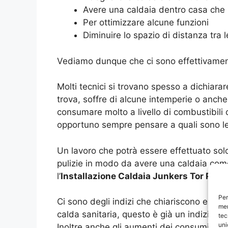
Avere una caldaia dentro casa che 
Per ottimizzare alcune funzioni
Diminuire lo spazio di distanza tra 
Vediamo dunque che ci sono effettivament
Molti tecnici si trovano spesso a dichiarar
trova, soffre di alcune intemperie o anch
consumare molto a livello di combustibili 
opportuno sempre pensare a quali sono le c
Un lavoro che potrà essere effettuato so
pulizie in modo da avere una caldaia come
l’
Installazione Caldaia Junkers Tor Pagn
Per
Ci sono degli indizi che chiariscono esat
mem
calda sanitaria, questo è già un indizio c
tec
uni
Inoltre anche gli aumenti dei consumi so