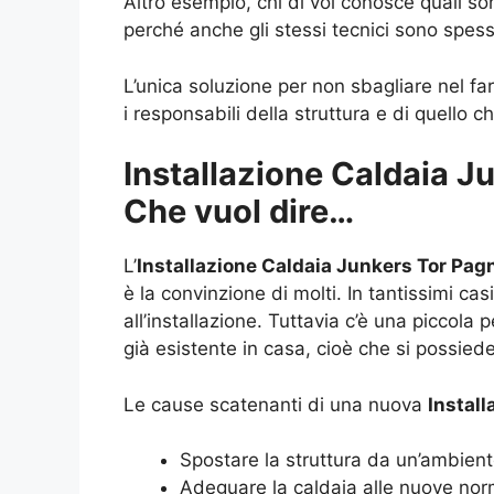
Altro esempio, chi di voi conosce quali s
perché anche gli stessi tecnici sono spe
L’unica soluzione per non sbagliare nel far
i responsabili della struttura e di quello c
Installazione Caldaia J
Che vuol dire…
L’
Installazione Caldaia Junkers Tor Pag
è la convinzione di molti. In tantissimi c
all’installazione. Tuttavia c’è una piccola
già esistente in casa, cioè che si possied
Le cause scatenanti di una nuova
Instal
Spostare la struttura da un’ambiente
Adeguare la caldaia alle nuove nor