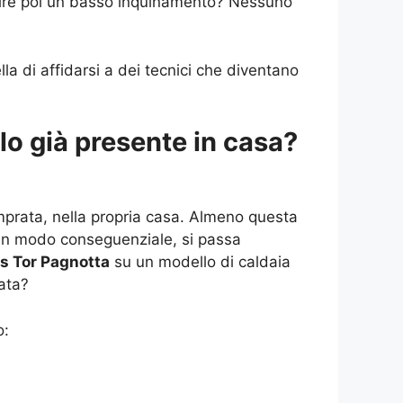
antire poi un basso inquinamento? Nessuno
la di affidarsi a dei tecnici che diventano
lo già presente in casa?
mprata, nella propria casa. Almeno questa
i, in modo conseguenziale, si passa
rs Tor Pagnotta
su un modello di caldaia
tata?
o: