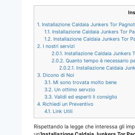
In
1.
Installazione Caldaia Junkers Tor Pagnot
1.1.
Installazione Caldaia Junkers Tor P
1.2.
Installazione Caldaia Junkers Tor 
2.
I nostri servizi
2.0.1.
Installazione Caldaia Junkers T
2.0.2.
Quanto tempo è necessario per 
2.0.2.1.
Installazione Caldaia Junk
3.
Dicono di Noi
3.1.
Mi sono trovata molto bene
3.2.
Un ottimo servzio
3.3.
Validi ed esperti li consiglio
4.
Richiedi un Preventivo
4.1.
Link Utili
Rispettando la legge che interessa gli imp
un’
Installazione Caldaia Junkers Tor Pa