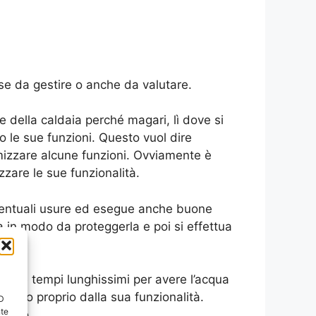
e da gestire o anche da valutare.
ne della caldaia perché magari, lì dove si
 le sue funzioni. Questo vuol dire
timizzare alcune funzioni. Ovviamente è
zare le sue funzionalità.
eventuali usure ed esegue anche buone
 in modo da proteggerla e poi si effettua
 come tempi lunghissimi per avere l’acqua
ndono proprio dalla sua funzionalità.
ID
nte
nismo.