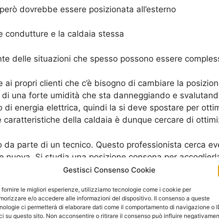
però dovrebbe essere posizionata all’esterno
le condutture e la caldaia stessa
e delle situazioni che spesso possono essere compless
e ai propri clienti che c’è bisogno di cambiare la posizio
e di una forte umidità che sta danneggiando e svalutando
o di energia elettrica, quindi la si deve spostare per ot
aratteristiche della caldaia è dunque cercare di ottimiz
lo da parte di un tecnico. Questo professionista cerca 
 nuova. Si studia una posizione consona per accoglierla
otta
.
Gestisci Consenso Cookie
 fornire le migliori esperienze, utilizziamo tecnologie come i cookie per
tamente quali sono i problemi che la caldaia sta avendo,
orizzare e/o accedere alle informazioni del dispositivo. Il consenso a queste
he indica che ci sono intemperie o altri elementi che dipe
nologie ci permetterà di elaborare dati come il comportamento di navigazione o 
ci su questo sito. Non acconsentire o ritirare il consenso può influire negativame
no un chiaro “segno” che c’è un rallentamento del mecca