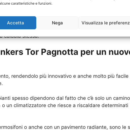
alcune caratteristiche e funzioni.
o diversi svantaggi, tra cui anche i consumi aumentati,
 Caldaia Junkers Tor Pagnotta
che già si possiede. Tra 
Accetta
Nega
Visualizza le preferen
ggiore “buona salute” di questa struttura. Dunque ecco c
 caldaia stessa.
unkers Tor Pagnotta per un nuov
nto, rendendolo più innovativo e anche molto più facile d
e.
 impianti spesso dipendono dal fatto che c’è solo un cami
 o un climatizzatore che riesce a riscaldare determinati
ermosifoni o anche con un pavimento radiante, sono le s