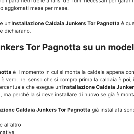
ono i parametri delle analisi dei fumi necessari per gar
sso aggiornati mese per mese.
e un’
Installazione Caldaia Junkers Tor Pagnotta
è quel
he dichiarano.
unkers Tor Pagnotta su un model
notta
è il momento in cui si monta la caldaia appena co
asi è vero, nel senso che si compra prima la caldaia è po
 percentuale che esegue un’
Installazione Caldaia Junke
e, ma perché la si deve installare di nuovo se già è mon
lazione Caldaia Junkers Tor Pagnotta
già installata son
 all’altro
mative