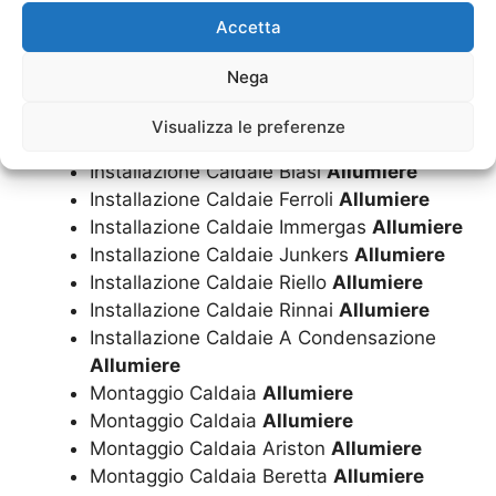
Installazione Caldaia Rinnai
Allumiere
Accetta
Installazione Caldaia A Condensazione
Allumiere
Nega
Installazione Caldaie
Allumiere
Installazione Caldaie Ariston
Allumiere
Visualizza le preferenze
Installazione Caldaie Beretta
Allumiere
Installazione Caldaie Biasi
Allumiere
Installazione Caldaie Ferroli
Allumiere
Installazione Caldaie Immergas
Allumiere
Installazione Caldaie Junkers
Allumiere
Installazione Caldaie Riello
Allumiere
Installazione Caldaie Rinnai
Allumiere
Installazione Caldaie A Condensazione
Allumiere
Montaggio Caldaia
Allumiere
Montaggio Caldaia
Allumiere
Montaggio Caldaia Ariston
Allumiere
Montaggio Caldaia Beretta
Allumiere