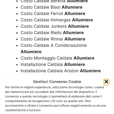
Costo Caldaie Beretta
Allumiere
Costo Caldaie Biasi
Allumiere
Costo Caldaie Ferroli
Allumiere
Costo Caldaie Immergas
Allumiere
Costo Caldaie Junkers
Allumiere
Costo Caldaie Riello
Allumiere
Costo Caldaie Rinnai
Allumiere
Costo Caldaie A Condensazione
Allumiere
Costo Montaggio Caldaia
Allumiere
Installazione Caldaia
Allumiere
Installazione Caldaia Ariston
Allumiere
Installazione Caldaia Beretta
Allumiere
Gestisci Consenso Cookie
Installazione Caldaia Biasi
Allumiere
Per fornire le migliori esperienze, utilizziamo tecnologie come i cookie
Installazione Caldaia Ferroli
Allumiere
per memorizzare e/o accedere alle informazioni del dispositivo. Il
Installazione Caldaia Immergas
Allumiere
consenso a queste tecnologie ci permetterà di elaborare dati come il
comportamento di navigazione o ID unici su questo sito. Non
Installazione Caldaia Junkers
Allumiere
acconsentire o ritirare il consenso può influire negativamente su alcune
Installazione Caldaia Riello
Allumiere
caratteristiche e funzioni.