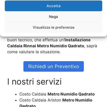
Accetta
Durante l’
Installazione Caldaia Rinnai Metro
Numidio Qadrato
il tecnico andrà dunque a
Nega
valutare questi programmi e ciò permette di
Visualizza le preferenze
avere un utilizzo che sia sicuro. Ovviamente la
tecnologia è molto particolare, ma solo con un
buon tecnico, che effettua un’
Installazione
Caldaia Rinnai Metro Numidio Qadrato
, saprà
come valutare la situazione.
Richiedi un Preventivo
I nostri servizi
Costo Caldaia
Metro Numidio Qadrato
Costo Caldaia Ariston
Metro Numidio
Qadrato