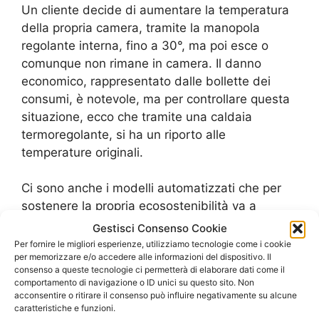
Un cliente decide di aumentare la temperatura
della propria camera, tramite la manopola
regolante interna, fino a 30°, ma poi esce o
comunque non rimane in camera. Il danno
economico, rappresentato dalle bollette dei
consumi, è notevole, ma per controllare questa
situazione, ecco che tramite una caldaia
termoregolante, si ha un riporto alle
temperature originali.
Ci sono anche i modelli automatizzati che per
sostenere la propria ecosostenibilità va a
eseguire un calcolo delle temperature e ad
Gestisci Consenso Cookie
adeguarle in base ad un buon tepore in casa.
Per fornire le migliori esperienze, utilizziamo tecnologie come i cookie
per memorizzare e/o accedere alle informazioni del dispositivo. Il
consenso a queste tecnologie ci permetterà di elaborare dati come il
Questa è la spiegazione di alcune delle
comportamento di navigazione o ID unici su questo sito. Non
caratteristiche delle caldaie, che poi variano
acconsentire o ritirare il consenso può influire negativamente su alcune
caratteristiche e funzioni.
anche in base a determinate tipologie.