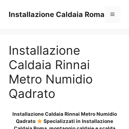
Vai
al
Installazione Caldaia Roma
Menu
contenuto
Installazione
Caldaia Rinnai
Metro Numidio
Qadrato
Installazione Caldaia Rinnai Metro Numidio
Qadrato
Specializzati in Installazione
Caldaia Roma, montaggio caldaie e scalda