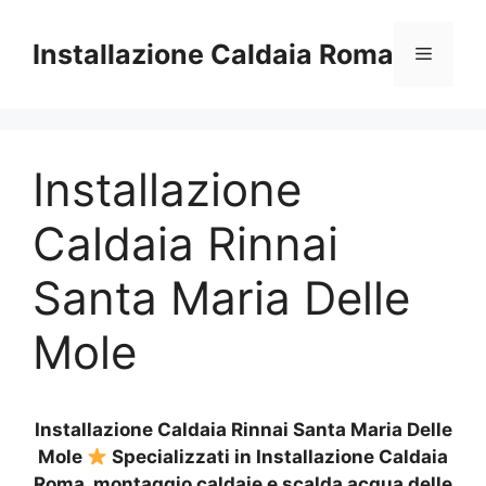
Vai
al
Installazione Caldaia Roma
Menu
contenuto
Installazione
Caldaia Rinnai
Santa Maria Delle
Mole
Installazione Caldaia Rinnai Santa Maria Delle
Mole
Specializzati in Installazione Caldaia
Roma, montaggio caldaie e scalda acqua delle