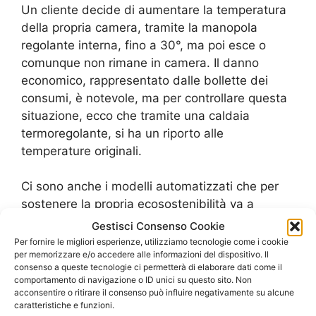
Un cliente decide di aumentare la temperatura
della propria camera, tramite la manopola
regolante interna, fino a 30°, ma poi esce o
comunque non rimane in camera. Il danno
economico, rappresentato dalle bollette dei
consumi, è notevole, ma per controllare questa
situazione, ecco che tramite una caldaia
termoregolante, si ha un riporto alle
temperature originali.
Ci sono anche i modelli automatizzati che per
sostenere la propria ecosostenibilità va a
eseguire un calcolo delle temperature e ad
Gestisci Consenso Cookie
adeguarle in base ad un buon tepore in casa.
Per fornire le migliori esperienze, utilizziamo tecnologie come i cookie
per memorizzare e/o accedere alle informazioni del dispositivo. Il
consenso a queste tecnologie ci permetterà di elaborare dati come il
Questa è la spiegazione di alcune delle
comportamento di navigazione o ID unici su questo sito. Non
caratteristiche delle caldaie, che poi variano
acconsentire o ritirare il consenso può influire negativamente su alcune
caratteristiche e funzioni.
anche in base a determinate tipologie.