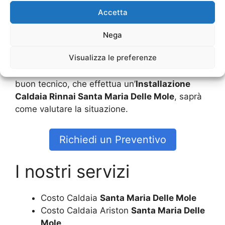
Accetta
Durante l’
Installazione Caldaia Rinnai Santa
Maria Delle Mole
il tecnico andrà dunque a
Nega
valutare questi programmi e ciò permette di
Visualizza le preferenze
avere un utilizzo che sia sicuro. Ovviamente la
tecnologia è molto particolare, ma solo con un
buon tecnico, che effettua un’
Installazione
Caldaia Rinnai Santa Maria Delle Mole
, saprà
come valutare la situazione.
Richiedi un Preventivo
I nostri servizi
Costo Caldaia
Santa Maria Delle Mole
Costo Caldaia Ariston
Santa Maria Delle
Mole