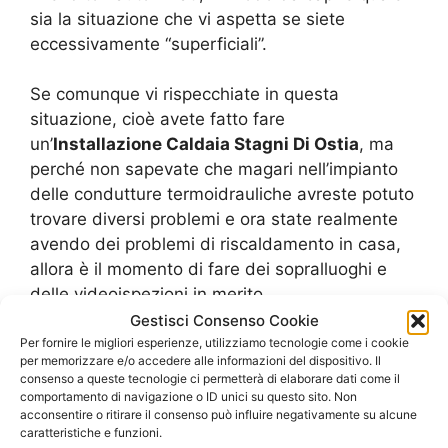
sia la situazione che vi aspetta se siete
eccessivamente “superficiali”.
Se comunque vi rispecchiate in questa
situazione, cioè avete fatto fare
un’
Installazione Caldaia Stagni Di Ostia
, ma
perché non sapevate che magari nell’impianto
delle condutture termoidrauliche avreste potuto
trovare diversi problemi e ora state realmente
avendo dei problemi di riscaldamento in casa,
allora è il momento di fare dei sopralluoghi e
delle videoispezioni in merito.
Gestisci Consenso Cookie
Per fornire le migliori esperienze, utilizziamo tecnologie come i cookie
Richiedi un Preventivo
per memorizzare e/o accedere alle informazioni del dispositivo. Il
consenso a queste tecnologie ci permetterà di elaborare dati come il
comportamento di navigazione o ID unici su questo sito. Non
I nostri servizi
acconsentire o ritirare il consenso può influire negativamente su alcune
caratteristiche e funzioni.