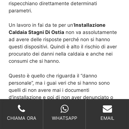
rispecchiano direttamente determinati
parametri.
Un lavoro in fai da te per un’
Installazione
Caldaia Stagni Di Ostia
non va assolutamente
ad avere delle risposte perché non si hanno
questi dispositivi. Quindi è alto il rischio di aver
procurato dei danni nella caldaia e anche nei
consumi che si hanno.
Questo è quello che riguarda il “danno
personale”, ma i guai veri che si hanno sono
quelli di non avere mai i documenti
d’installazione e poi di non aver denunciato o
dichiarato l’impianto di riscaldamento, ecco che
allora la situazione si complica, nel senso che
CHIAMA ORA
WHATSAPP
EMAIL
siete a rischio di eventuali controlli, denunce e
sanzioni.