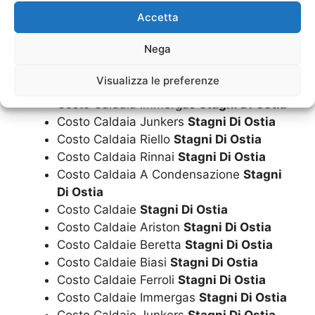
Costo Caldaia
Stagni Di Ostia
Accetta
Costo Caldaia Ariston
Stagni Di Ostia
Nega
Costo Caldaia Beretta
Stagni Di Ostia
Costo Caldaia Biasi
Stagni Di Ostia
Visualizza le preferenze
Costo Caldaia Ferroli
Stagni Di Ostia
Costo Caldaia Immergas
Stagni Di Ostia
Costo Caldaia Junkers
Stagni Di Ostia
Costo Caldaia Riello
Stagni Di Ostia
Costo Caldaia Rinnai
Stagni Di Ostia
Costo Caldaia A Condensazione
Stagni
Di Ostia
Costo Caldaie
Stagni Di Ostia
Costo Caldaie Ariston
Stagni Di Ostia
Costo Caldaie Beretta
Stagni Di Ostia
Costo Caldaie Biasi
Stagni Di Ostia
Costo Caldaie Ferroli
Stagni Di Ostia
Costo Caldaie Immergas
Stagni Di Ostia
Costo Caldaie Junkers
Stagni Di Ostia