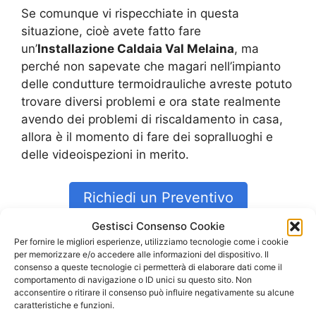
Se comunque vi rispecchiate in questa
situazione, cioè avete fatto fare
un’
Installazione Caldaia Val Melaina
, ma
perché non sapevate che magari nell’impianto
delle condutture termoidrauliche avreste potuto
trovare diversi problemi e ora state realmente
avendo dei problemi di riscaldamento in casa,
allora è il momento di fare dei sopralluoghi e
delle videoispezioni in merito.
Richiedi un Preventivo
Gestisci Consenso Cookie
I nostri servizi
Per fornire le migliori esperienze, utilizziamo tecnologie come i cookie
per memorizzare e/o accedere alle informazioni del dispositivo. Il
consenso a queste tecnologie ci permetterà di elaborare dati come il
Costo Caldaia
Val Melaina
comportamento di navigazione o ID unici su questo sito. Non
acconsentire o ritirare il consenso può influire negativamente su alcune
Costo Caldaia Ariston
Val Melaina
caratteristiche e funzioni.
Costo Caldaia Beretta
Val Melaina