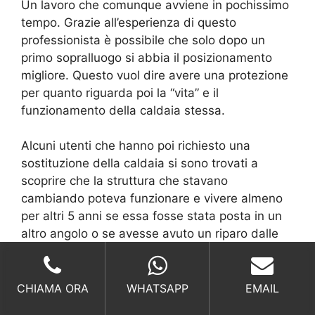
Un lavoro che comunque avviene in pochissimo
tempo. Grazie all’esperienza di questo
professionista è possibile che solo dopo un
primo sopralluogo si abbia il posizionamento
migliore. Questo vuol dire avere una protezione
per quanto riguarda poi la “vita” e il
funzionamento della caldaia stessa.
Alcuni utenti che hanno poi richiesto una
sostituzione della caldaia si sono trovati a
scoprire che la struttura che stavano
cambiando poteva funzionare e vivere almeno
per altri 5 anni se essa fosse stata posta in un
altro angolo o se avesse avuto un riparo dalle
intemperie. Una prova di quanto sia importante
avere un professionista al proprio fianco,
specialmente in queste situazioni.
CHIAMA ORA
WHATSAPP
EMAIL