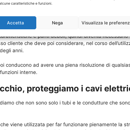
alcune caratteristiche e funzioni.
are in modo adeguato questa struttura, ma è anche una si
zione diversa da quella attuale e avendo anche delle m
Accetta
Nega
Visualizza le preferen
ratteristiche e punti deboli, quindi diventa necessario 
so cliente che deve poi considerare, nel corso dell’utili
degli anni.
e poi conducono ad avere una piena risoluzione di qualsi
funzioni interne.
chio, proteggiamo i cavi elettri
iamo che non sono solo i tubi e le condutture che sono “
che viene utilizzata per far funzionare pienamente la stru