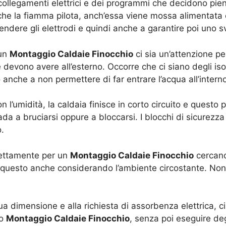
collegamenti elettrici e dei programmi che decidono pien
che la fiamma pilota, anch’essa viene mossa alimentata 
ndere gli elettrodi e quindi anche a garantire poi uno s
 un
Montaggio Caldaie Finocchio
ci sia un’attenzione p
 devono avere all’esterno. Occorre che ci siano degli iso
o anche a non permettere di far entrare l’acqua all’interno d
on l’umidità, la caldaia finisce in corto circuito e quest
vada a bruciarsi oppure a bloccarsi. I blocchi di sicurezz
o.
direttamente per un
Montaggio Caldaie Finocchio
cercano 
 ma questo anche considerando l’ambiente circostante. Non 
 sua dimensione e alla richiesta di assorbenza elettrica
to
Montaggio Caldaie Finocchio
, senza poi eseguire de