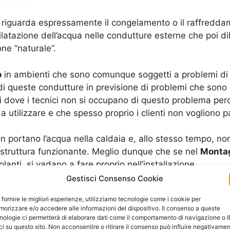
 riguarda espressamente il congelamento o il raffredda
latazione dell’acqua nelle condutture esterne che poi di
ne “naturale”.
o
in ambienti che sono comunque soggetti a problemi di
di queste condutture in previsione di problemi che sono
ni dove i tecnici non si occupano di questo problema pe
a utilizzare e che spesso proprio i clienti non vogliono p
on portano l’acqua nella caldaia e, allo stesso tempo, n
struttura funzionante. Meglio dunque che se nel
Montag
lanti, si vadano a fare proprio nell’installazione.
Gestisci Consenso Cookie
 da parte delle caldaie in esterno è quello che riguarda
 fornire le migliori esperienze, utilizziamo tecnologie come i cookie per
a non va a dare problemi diretti, alle volte si propone u
orizzare e/o accedere alle informazioni del dispositivo. Il consenso a queste
la caldaia, di umidità che vanno poi a incidere direttame
nologie ci permetterà di elaborare dati come il comportamento di navigazione o 
ci su questo sito. Non acconsentire o ritirare il consenso può influire negativame
e una diminuzione delle funzionalità.