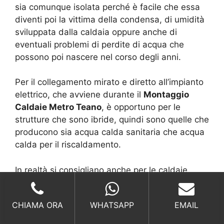
sia comunque isolata perché è facile che essa
diventi poi la vittima della condensa, di umidità
sviluppata dalla caldaia oppure anche di
eventuali problemi di perdite di acqua che
possono poi nascere nel corso degli anni.
Per il collegamento mirato e diretto all’impianto
elettrico, che avviene durante il
Montaggio
Caldaie Metro Teano
, è opportuno per le
strutture che sono ibride, quindi sono quelle che
producono sia acqua calda sanitaria che acqua
calda per il riscaldamento.
In realtà si consigliano anche per le caldaie
dove non si vuole soffrire del problema del
controllo della qualità della spina o di ricezione.
CHIAMA ORA
WHATSAPP
EMAIL
Ovviamente i dubbi sono molti, ma anche in
questo caso potete avere un supporto