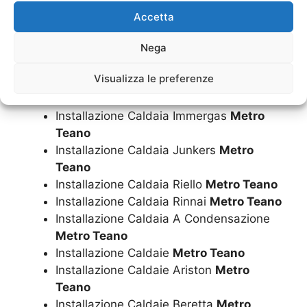
Installazione Caldaia Ariston
Metro
Accetta
Teano
Installazione Caldaia Beretta
Metro
Nega
Teano
Visualizza le preferenze
Installazione Caldaia Biasi
Metro Teano
Installazione Caldaia Ferroli
Metro Teano
Installazione Caldaia Immergas
Metro
Teano
Installazione Caldaia Junkers
Metro
Teano
Installazione Caldaia Riello
Metro Teano
Installazione Caldaia Rinnai
Metro Teano
Installazione Caldaia A Condensazione
Metro Teano
Installazione Caldaie
Metro Teano
Installazione Caldaie Ariston
Metro
Teano
Installazione Caldaie Beretta
Metro