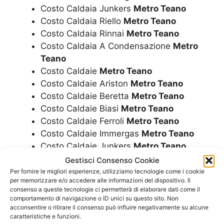
Costo Caldaia Junkers
Metro Teano
Costo Caldaia Riello
Metro Teano
Costo Caldaia Rinnai
Metro Teano
Costo Caldaia A Condensazione
Metro
Teano
Costo Caldaie
Metro Teano
Costo Caldaie Ariston
Metro Teano
Costo Caldaie Beretta
Metro Teano
Costo Caldaie Biasi
Metro Teano
Costo Caldaie Ferroli
Metro Teano
Costo Caldaie Immergas
Metro Teano
Costo Caldaie Junkers
Metro Teano
Costo Caldaie Riello
Metro Teano
Gestisci Consenso Cookie
Costo Caldaie Rinnai
Metro Teano
Per fornire le migliori esperienze, utilizziamo tecnologie come i cookie
per memorizzare e/o accedere alle informazioni del dispositivo. Il
Costo Caldaie A Condensazione
Metro
consenso a queste tecnologie ci permetterà di elaborare dati come il
Teano
comportamento di navigazione o ID unici su questo sito. Non
Costo Montaggio Caldaia
Metro Teano
acconsentire o ritirare il consenso può influire negativamente su alcune
caratteristiche e funzioni.
Installazione Caldaia
Metro Teano