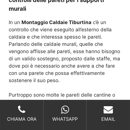
murali
In un
Montaggio Caldaie Tiburtina
c’è un
controllo che viene eseguito all’esterno della
caldaia e che interessa spesso le pareti.
Parlando delle caldaie murali, quelle che
vengono affisse alle pareti, esse hanno bisogno
di un valido sostegno, proposto dalle staffe, ma
dove poi è necessario anche avere a che fare
con una parete che possa effettivamente
sostenere il suo peso.
Purtroppo sono molte le pareti delle cantine o
addirittura delle case che hanno diversi
problemi di sostegno. Parliamo infatti di una
parte strutturale che potrebbe avere delle
CHIAMA ORA
WHATSAPP
EMAIL
problematiche di movimento, essere molto