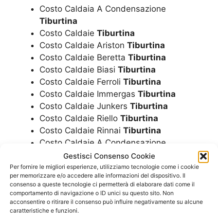
Costo Caldaia A Condensazione
Tiburtina
Costo Caldaie
Tiburtina
Costo Caldaie Ariston
Tiburtina
Costo Caldaie Beretta
Tiburtina
Costo Caldaie Biasi
Tiburtina
Costo Caldaie Ferroli
Tiburtina
Costo Caldaie Immergas
Tiburtina
Costo Caldaie Junkers
Tiburtina
Costo Caldaie Riello
Tiburtina
Costo Caldaie Rinnai
Tiburtina
Costo Caldaie A Condensazione
Tiburtina
Gestisci Consenso Cookie
Costo Montaggio Caldaia
Tiburtina
Per fornire le migliori esperienze, utilizziamo tecnologie come i cookie
per memorizzare e/o accedere alle informazioni del dispositivo. Il
Installazione Caldaia
Tiburtina
consenso a queste tecnologie ci permetterà di elaborare dati come il
Installazione Caldaia Ariston
Tiburtina
comportamento di navigazione o ID unici su questo sito. Non
acconsentire o ritirare il consenso può influire negativamente su alcune
Installazione Caldaia Beretta
Tiburtina
caratteristiche e funzioni.
Installazione Caldaia Biasi
Tiburtina