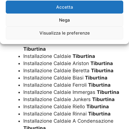
Installazione Caldaia Ferroli
Tiburtina
Accetta
Installazione Caldaia Immergas
Tiburtina
Nega
Installazione Caldaia Junkers
Tiburtina
Installazione Caldaia Riello
Tiburtina
Visualizza le preferenze
Installazione Caldaia Rinnai
Tiburtina
Installazione Caldaia A Condensazione
Tiburtina
Installazione Caldaie
Tiburtina
Installazione Caldaie Ariston
Tiburtina
Installazione Caldaie Beretta
Tiburtina
Installazione Caldaie Biasi
Tiburtina
Installazione Caldaie Ferroli
Tiburtina
Installazione Caldaie Immergas
Tiburtina
Installazione Caldaie Junkers
Tiburtina
Installazione Caldaie Riello
Tiburtina
Installazione Caldaie Rinnai
Tiburtina
Installazione Caldaie A Condensazione
Tiburtina