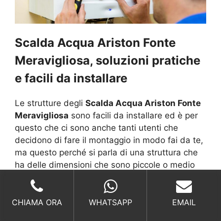
Scalda Acqua Ariston Fonte
Meravigliosa, soluzioni pratiche
e facili da installare
Le strutture degli
Scalda Acqua Ariston Fonte
Meravigliosa
sono facili da installare ed è per
questo che ci sono anche tanti utenti che
decidono di fare il montaggio in modo fai da te,
ma questo perché si parla di una struttura che
ha delle dimensioni che sono piccole o medio
piccole, con supporto a basamento oppure a
parete, ma dove si ha una buona spiegazione di
come poterli montare.
CHIAMA ORA
WHATSAPP
EMAIL