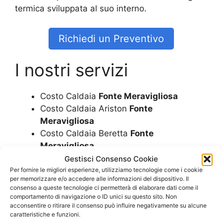
termica sviluppata al suo interno.
Richiedi un Preventivo
I nostri servizi
Costo Caldaia
Fonte Meravigliosa
Costo Caldaia Ariston
Fonte
Meravigliosa
Costo Caldaia Beretta
Fonte
Meravigliosa
Costo Caldaia Biasi
Fonte Meravigliosa
Gestisci Consenso Cookie
Costo Caldaia Ferroli
Fonte Meravigliosa
Per fornire le migliori esperienze, utilizziamo tecnologie come i cookie
per memorizzare e/o accedere alle informazioni del dispositivo. Il
Costo Caldaia Immergas
Fonte
consenso a queste tecnologie ci permetterà di elaborare dati come il
Meravigliosa
comportamento di navigazione o ID unici su questo sito. Non
acconsentire o ritirare il consenso può influire negativamente su alcune
Costo Caldaia Junkers
Fonte
caratteristiche e funzioni.
Meravigliosa