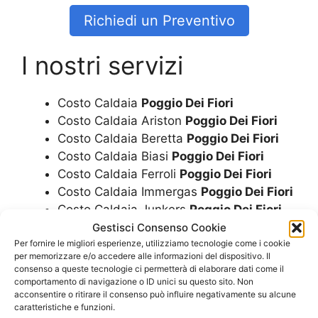
Richiedi un Preventivo
I nostri servizi
Costo Caldaia
Poggio Dei Fiori
Costo Caldaia Ariston
Poggio Dei Fiori
Costo Caldaia Beretta
Poggio Dei Fiori
Costo Caldaia Biasi
Poggio Dei Fiori
Costo Caldaia Ferroli
Poggio Dei Fiori
Costo Caldaia Immergas
Poggio Dei Fiori
Costo Caldaia Junkers
Poggio Dei Fiori
Costo Caldaia Riello
Poggio Dei Fiori
Gestisci Consenso Cookie
Costo Caldaia Rinnai
Poggio Dei Fiori
Per fornire le migliori esperienze, utilizziamo tecnologie come i cookie
per memorizzare e/o accedere alle informazioni del dispositivo. Il
Costo Caldaia A Condensazione
Poggio
consenso a queste tecnologie ci permetterà di elaborare dati come il
Dei Fiori
comportamento di navigazione o ID unici su questo sito. Non
acconsentire o ritirare il consenso può influire negativamente su alcune
Costo Caldaie
Poggio Dei Fiori
caratteristiche e funzioni.
Costo Caldaie Ariston
Poggio Dei Fiori