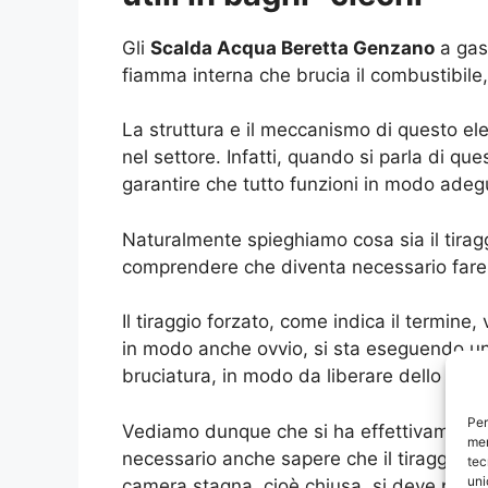
Gli
Scalda Acqua Beretta Genzano
a gas
fiamma interna che brucia il combustibile
La struttura e il meccanismo di questo e
nel settore. Infatti, quando si parla di qu
garantire che tutto funzioni in modo adeg
Naturalmente spieghiamo cosa sia il tirag
comprendere che diventa necessario fare u
Il tiraggio forzato, come indica il termine
in modo anche ovvio, si sta eseguendo un
bruciatura, in modo da liberare dello spaz
Per
Vediamo dunque che si ha effettivamente 
mem
necessario anche sapere che il tiraggio f
tec
uni
camera stagna, cioè chiusa, si deve provv