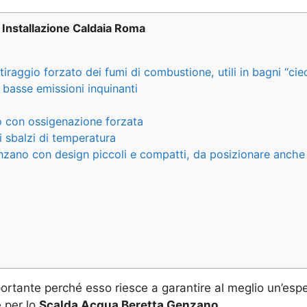
Installazione Caldaia Roma
aggio forzato dei fumi di combustione, utili in bagni “cie
asse emissioni inquinanti
 con ossigenazione forzata
li sbalzi di temperatura
zano con design piccoli e compatti, da posizionare anche
ortante perché esso riesce a garantire al meglio un’esper
 per lo
Scalda Acqua Beretta Genzano.