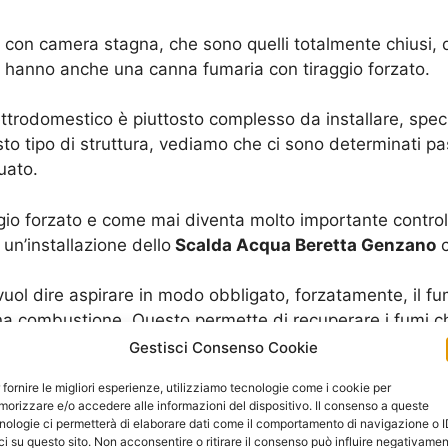
 con camera stagna, che sono quelli totalmente chiusi,
, hanno anche una canna fumaria con tiraggio forzato.
lettrodomestico è piuttosto complesso da installare, sp
esto tipo di struttura, vediamo che ci sono determinati p
uato.
gio forzato e come mai diventa molto importante control
n’installazione dello
Scalda Acqua Beretta Genzano
c
, vuol dire aspirare in modo obbligato, forzatamente, il f
a combustione. Questo permette di recuperare i fumi che
io interno, si sparano poi fuori e si fa entrare aria util
Gestisci Consenso Cookie
 fornire le migliori esperienze, utilizziamo tecnologie come i cookie per
un ottimo supporto per tutto quello che riguarda la co
orizzare e/o accedere alle informazioni del dispositivo. Il consenso a queste
orzato avviene tramite delle ventole. Quando si monta u
nologie ci permetterà di elaborare dati come il comportamento di navigazione o 
ci su questo sito. Non acconsentire o ritirare il consenso può influire negativame
edere a controllare che queste ventole funzionino in m