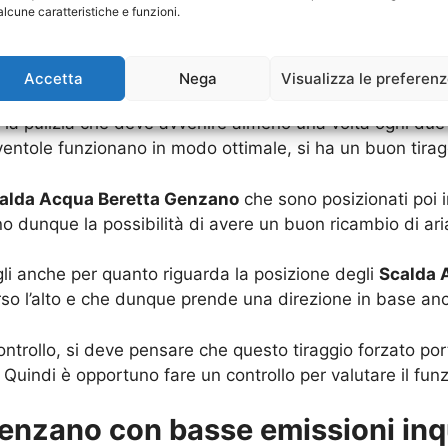
alcune caratteristiche e funzioni.
tramite anche delle videoispezioni, potrà effettuare. U
Accetta
Nega
Visualizza le preferen
a situazione, va dunque a provocare dei problemi che p
e la pulizia che deve avvenire almeno una volta ogni due
 ventole funzionano in modo ottimale, si ha un buon tirag
alda Acqua Beretta Genzano
che sono posizionati poi 
 dunque la possibilità di avere un buon ricambio di ari
li anche per quanto riguarda la posizione degli
Scalda 
verso l’alto e che dunque prende una direzione in base a
trollo, si deve pensare che questo tiraggio forzato port
 Quindi è opportuno fare un controllo per valutare il fu
enzano con basse emissioni inq