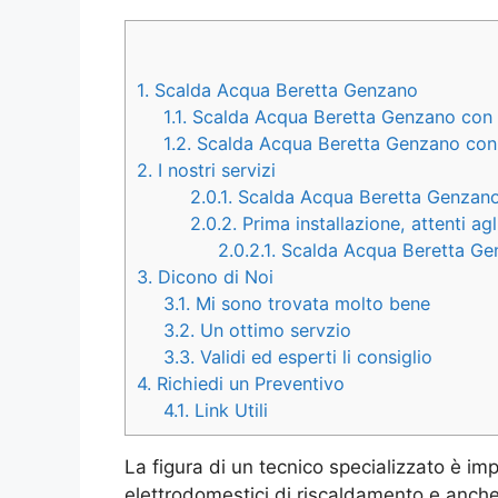
1.
Scalda Acqua Beretta Genzano
1.1.
Scalda Acqua Beretta Genzano con tir
1.2.
Scalda Acqua Beretta Genzano con b
2.
I nostri servizi
2.0.1.
Scalda Acqua Beretta Genzano
2.0.2.
Prima installazione, attenti ag
2.0.2.1.
Scalda Acqua Beretta Gen
3.
Dicono di Noi
3.1.
Mi sono trovata molto bene
3.2.
Un ottimo servzio
3.3.
Validi ed esperti li consiglio
4.
Richiedi un Preventivo
4.1.
Link Utili
La figura di un tecnico specializzato è imp
elettrodomestici di riscaldamento e anche