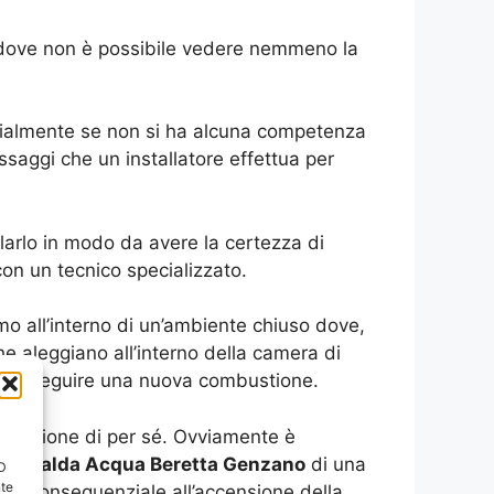
 dove non è possibile vedere nemmeno la
ecialmente se non si ha alcuna competenza
assaggi che un installatore effettua per
larlo in modo da avere la certezza di
on un tecnico specializzato.
umo all’interno di un’ambiente chiuso dove,
 aleggiano all’interno della camera di
e a proseguire una nuova combustione.
mbustione di per sé. Ovviamente è
no
Scalda Acqua Beretta Genzano
di una
ID
nte
odo conseguenziale all’accensione della