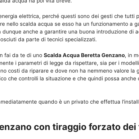
alda acqua ha poi vita breve.
’energia elettrica, perché questi sono dei gesti che tutt
rare nello scalda acqua se esso ha un funzionamento a g
va dunque anche a garantire una buona introduzione di a
sciuti da parte di tecnici specializzati.
in fai da te di uno
Scalda Acqua Beretta Genzano
, in 
e i parametri di legge da rispettare, sia per i modelli el
ono costi da riparare e dove non ha nemmeno valore la ga
co che controlli la situazione e che quindi possa anche 
mmediatamente quando è un privato che effettua l’instal
nzano con tiraggio forzato dei