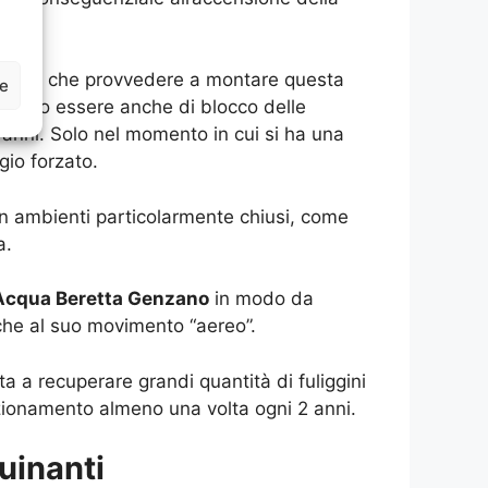
n utente che provvedere a montare questa
ze
ossono essere anche di blocco delle
 anni. Solo nel momento in cui si ha una
gio forzato.
in ambienti particolarmente chiusi, come
a.
Acqua Beretta Genzano
in modo da
nche al suo movimento “aereo”.
a a recuperare grandi quantità di fuliggini
nzionamento almeno una volta ogni 2 anni.
uinanti