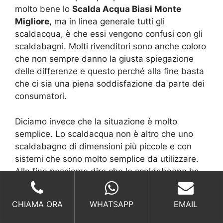
molto bene lo
Scalda Acqua Biasi Monte
Migliore
, ma in linea generale tutti gli
scaldacqua, è che essi vengono confusi con gli
scaldabagni. Molti rivenditori sono anche coloro
che non sempre danno la giusta spiegazione
delle differenze e questo perché alla fine basta
che ci sia una piena soddisfazione da parte dei
consumatori.
Diciamo invece che la situazione è molto
semplice. Lo scaldacqua non è altro che uno
scaldabagno di dimensioni più piccole e con
sistemi che sono molto semplice da utilizzare.
Alla fine possiamo dire che lo scaldabagno ha
solo una dimensione diversa che tende ad
essere grande perché esso riesce a scaldare
CHIAMA ORA
WHATSAPP
EMAIL
una grande quantità di acqua.