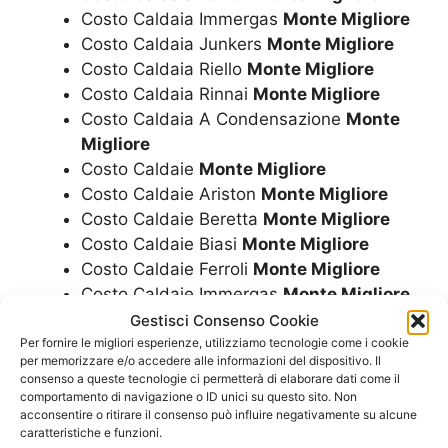
Costo Caldaia Immergas
Monte Migliore
Costo Caldaia Junkers
Monte Migliore
Costo Caldaia Riello
Monte Migliore
Costo Caldaia Rinnai
Monte Migliore
Costo Caldaia A Condensazione
Monte
Migliore
Costo Caldaie
Monte Migliore
Costo Caldaie Ariston
Monte Migliore
Costo Caldaie Beretta
Monte Migliore
Costo Caldaie Biasi
Monte Migliore
Costo Caldaie Ferroli
Monte Migliore
Costo Caldaie Immergas
Monte Migliore
Costo Caldaie Junkers
Monte Migliore
Gestisci Consenso Cookie
Costo Caldaie Riello
Monte Migliore
Per fornire le migliori esperienze, utilizziamo tecnologie come i cookie
per memorizzare e/o accedere alle informazioni del dispositivo. Il
Costo Caldaie Rinnai
Monte Migliore
consenso a queste tecnologie ci permetterà di elaborare dati come il
Costo Caldaie A Condensazione
Monte
comportamento di navigazione o ID unici su questo sito. Non
acconsentire o ritirare il consenso può influire negativamente su alcune
Migliore
caratteristiche e funzioni.
Costo Montaggio Caldaia
Monte Migliore