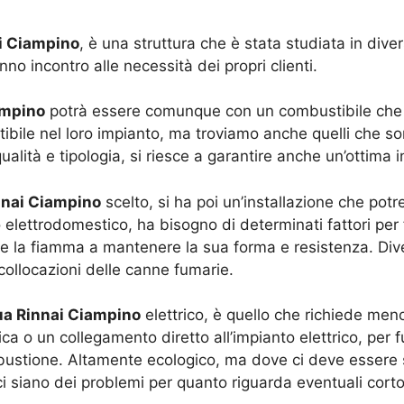
i Ciampino
, è una struttura che è stata studiata in div
 incontro alle necessità dei propri clienti.
ampino
potrà essere comunque con un combustibile che si
ile nel loro impianto, ma troviamo anche quelli che son
lità e tipologia, si riesce a garantire anche un’ottima i
nnai Ciampino
scelto, si ha poi un’installazione che potr
o elettrodomestico, ha bisogno di determinati fattori per
he la fiamma a mantenere la sua forma e resistenza. Di
collocazioni delle canne fumarie.
a Rinnai Ciampino
elettrico, è quello che richiede meno
ca o un collegamento diretto all’impianto elettrico, per 
stione. Altamente ecologico, ma dove ci deve essere s
 ci siano dei problemi per quanto riguarda eventuali corto