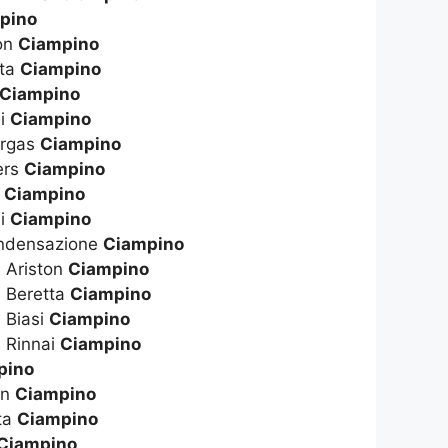
pino
ton
Ciampino
tta
Ciampino
Ciampino
li
Ciampino
ergas
Ciampino
ers
Ciampino
o
Ciampino
ai
Ciampino
ondensazione
Ciampino
 Ariston
Ciampino
a Beretta
Ciampino
 Biasi
Ciampino
 Rinnai
Ciampino
pino
on
Ciampino
ta
Ciampino
Ciampino