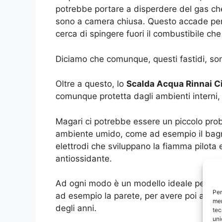
potrebbe portare a disperdere del gas che
sono a camera chiusa. Questo accade perc
cerca di spingere fuori il combustibile che
Diciamo che comunque, questi fastidi, so
Oltre a questo, lo
Scalda Acqua Rinnai 
comunque protetta dagli ambienti interni, 
Magari ci potrebbe essere un piccolo pr
ambiente umido, come ad esempio il bagno,
elettrodi che sviluppano la fiamma pilota 
antiossidante.
Ad ogni modo è un modello ideale per col
Per
ad esempio la parete, per avere poi acqu
mem
degli anni.
tec
uni