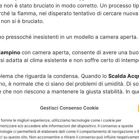
 non è stato bruciato in modo corretto. Un processo tipi
hé la fiamma, nel disperato tentativo di cercare nuova 
 non si è bruciato.
no pressoché inesistenti in un modello a camera aperta.
Ciampino
con camera aperta, consente di avere una buo
si adatta al clima esistente e non soffre certo di intemp
oblema che riguarda la condensa. Quando lo
Scalda Acq
 è normale che ci siano dei problemi di umidità. Di sol
e che non riescono a mantenere la giusta stabilità. In qu
Gestisci Consenso Cookie
oro che hanno un ambiente interno piccolo, dove si vu
 fornire le migliori esperienze, utilizziamo tecnologie come i cookie per
a calda in grande quantità con una forte diminuzione de
orizzare e/o accedere alle informazioni del dispositivo. Il consenso a queste
nologie ci permetterà di elaborare dati come il comportamento di navigazione o 
ci su questo sito. Non acconsentire o ritirare il consenso può influire negativame