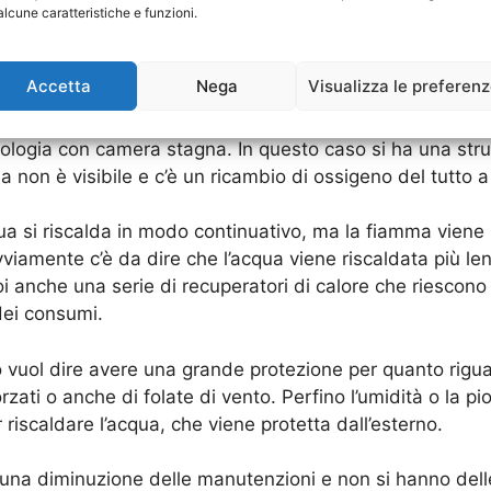
alcune caratteristiche e funzioni.
ampino con camera stagna per l’
Accetta
Nega
Visualizza le preferen
Rinnai Ciampino
che comunque è usatissimo dagli utent
tipologia con camera stagna. In questo caso si ha una st
non è visibile e c’è un ricambio di ossigeno del tutto a 
ua si riscalda in modo continuativo, ma la fiamma viene
vviamente c’è da dire che l’acqua viene riscaldata più l
i anche una serie di recuperatori di calore che riescono
ei consumi.
 vuol dire avere una grande protezione per quanto riguar
rzati o anche di folate di vento. Perfino l’umidità o la 
riscaldare l’acqua, che viene protetta dall’esterno.
una diminuzione delle manutenzioni e non si hanno delle