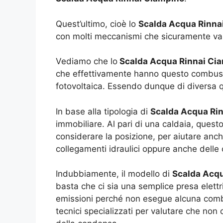
Quest’ultimo, cioè lo
Scalda Acqua Rinna
con molti meccanismi che sicuramente vanno
Vediamo che lo
Scalda Acqua Rinnai Ci
che effettivamente hanno questo combustib
fotovoltaica. Essendo dunque di diversa qua
In base alla tipologia di
Scalda Acqua Ri
immobiliare. Al pari di una caldaia, quest
considerare la posizione, per aiutare anc
collegamenti idraulici oppure anche delle 
Indubbiamente, il modello di
Scalda Acqu
basta che ci sia una semplice presa elettri
emissioni perché non esegue alcuna combu
tecnici specializzati per valutare che non