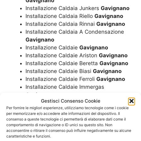
Gavignano
Installazione Caldaia Junkers
Gavignano
Installazione Caldaia Riello
Gavignano
Installazione Caldaia Rinnai
Gavignano
Installazione Caldaia A Condensazione
Gavignano
Installazione Caldaie
Gavignano
Installazione Caldaie Ariston
Gavignano
Installazione Caldaie Beretta
Gavignano
Installazione Caldaie Biasi
Gavignano
Installazione Caldaie Ferroli
Gavignano
Installazione Caldaie Immergas
Gavignano
Gestisci Consenso Cookie
Installazione Caldaie Junkers
Gavignano
Per fornire le migliori esperienze, utilizziamo tecnologie come i cookie
Installazione Caldaie Riello
Gavignano
per memorizzare e/o accedere alle informazioni del dispositivo. Il
Installazione Caldaie Rinnai
Gavignano
consenso a queste tecnologie ci permetterà di elaborare dati come il
comportamento di navigazione o ID unici su questo sito. Non
Installazione Caldaie A Condensazione
acconsentire o ritirare il consenso può influire negativamente su alcune
Gavignano
caratteristiche e funzioni.