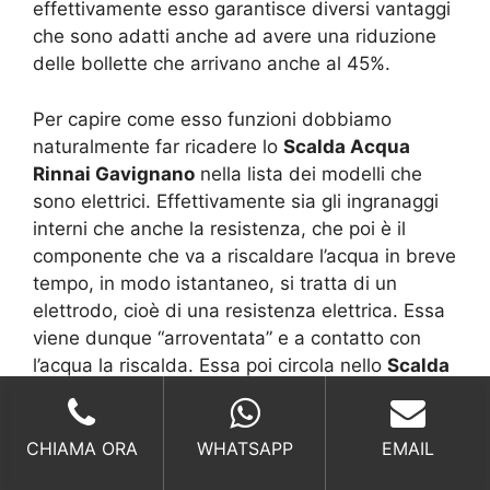
effettivamente esso garantisce diversi vantaggi
che sono adatti anche ad avere una riduzione
delle bollette che arrivano anche al 45%.
Per capire come esso funzioni dobbiamo
naturalmente far ricadere lo
Scalda Acqua
Rinnai Gavignano
nella lista dei modelli che
sono elettrici. Effettivamente sia gli ingranaggi
interni che anche la resistenza, che poi è il
componente che va a riscaldare l’acqua in breve
tempo, in modo istantaneo, si tratta di un
elettrodo, cioè di una resistenza elettrica. Essa
viene dunque “arroventata” e a contatto con
l’acqua la riscalda. Essa poi circola nello
Scalda
Acqua Rinnai Gavignano
, in un circuito chiuso
o comunque rimane ferma all’interno della
struttura, dove ci sono i condensatori che
CHIAMA ORA
WHATSAPP
EMAIL
recuperano il calore che hanno sviluppato.