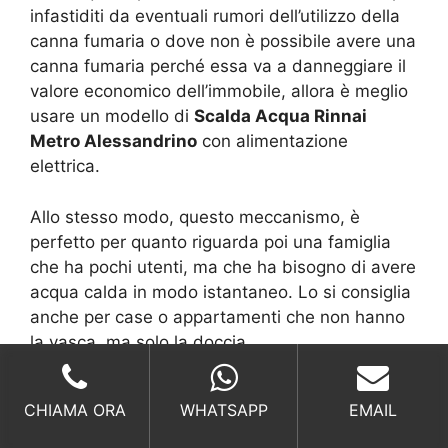
infastiditi da eventuali rumori dell’utilizzo della
canna fumaria o dove non è possibile avere una
canna fumaria perché essa va a danneggiare il
valore economico dell’immobile, allora è meglio
usare un modello di
Scalda Acqua Rinnai
Metro Alessandrino
con alimentazione
elettrica.
Allo stesso modo, questo meccanismo, è
perfetto per quanto riguarda poi una famiglia
che ha pochi utenti, ma che ha bisogno di avere
acqua calda in modo istantaneo. Lo si consiglia
anche per case o appartamenti che non hanno
la vasca, ma solo la doccia.
I modelli che sono a gas sono ideali per
CHIAMA ORA
WHATSAPP
EMAIL
risparmiare, ma ci deve essere già presente una
conduttura per non spendere tempo e denaro