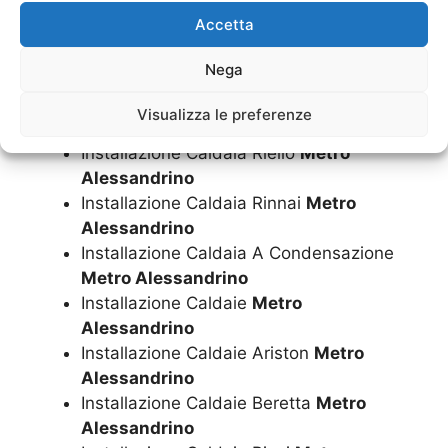
Installazione Caldaia Ferroli
Metro
Accetta
Alessandrino
Installazione Caldaia Immergas
Metro
Nega
Alessandrino
Installazione Caldaia Junkers
Metro
Visualizza le preferenze
Alessandrino
Installazione Caldaia Riello
Metro
Alessandrino
Installazione Caldaia Rinnai
Metro
Alessandrino
Installazione Caldaia A Condensazione
Metro Alessandrino
Installazione Caldaie
Metro
Alessandrino
Installazione Caldaie Ariston
Metro
Alessandrino
Installazione Caldaie Beretta
Metro
Alessandrino