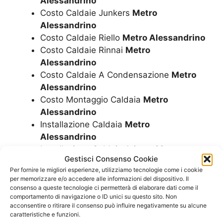
Alessandrino
Costo Caldaie Junkers
Metro
Alessandrino
Costo Caldaie Riello
Metro Alessandrino
Costo Caldaie Rinnai
Metro
Alessandrino
Costo Caldaie A Condensazione
Metro
Alessandrino
Costo Montaggio Caldaia
Metro
Alessandrino
Installazione Caldaia
Metro
Alessandrino
Installazione Caldaia Ariston
Metro
Gestisci Consenso Cookie
Alessandrino
Per fornire le migliori esperienze, utilizziamo tecnologie come i cookie
Installazione Caldaia Beretta
Metro
per memorizzare e/o accedere alle informazioni del dispositivo. Il
Alessandrino
consenso a queste tecnologie ci permetterà di elaborare dati come il
comportamento di navigazione o ID unici su questo sito. Non
Installazione Caldaia Biasi
Metro
acconsentire o ritirare il consenso può influire negativamente su alcune
Alessandrino
caratteristiche e funzioni.