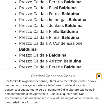
Prezzo Caldaia Beretta
Balduina
Prezzo Caldaia Biasi
Balduina
Prezzo Caldaia Ferroli
Balduina
Prezzo Caldaia Immergas
Balduina
Prezzo Caldaia Junkers
Balduina
Prezzo Caldaia Riello
Balduina
Prezzo Caldaia Rinnai
Balduina
Prezzo Caldaia A Condensazione
Balduina
Prezzo Caldaie
Balduina
Prezzo Caldaie Ariston
Balduina
Prezzo Caldaie Beretta
Balduina
Prezzo Caldaie Biasi
Balduina
Gestisci Consenso Cookie
Prezzo Caldaie Ferroli
Balduina
Per fornire le migliori esperienze, utilizziamo tecnologie come i cookie
Prezzo Caldaie Immergas
Balduina
per memorizzare e/o accedere alle informazioni del dispositivo. Il
consenso a queste tecnologie ci permetterà di elaborare dati come il
Prezzo Caldaie Junkers
Balduina
comportamento di navigazione o ID unici su questo sito. Non
Prezzo Caldaie Riello
Balduina
acconsentire o ritirare il consenso può influire negativamente su alcune
Prezzo Caldaie Rinnai
Balduina
caratteristiche e funzioni.